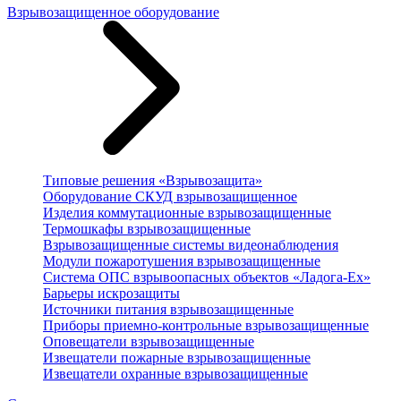
Взрывозащищенное оборудование
Типовые решения «Взрывозащита»
Оборудование СКУД взрывозащищенное
Изделия коммутационные взрывозащищенные
Термошкафы взрывозащищенные
Взрывозащищенные системы видеонаблюдения
Модули пожаротушения взрывозащищенные
Система ОПС взрывоопасных объектов «Ладога-Ex»
Барьеры искрозащиты
Источники питания взрывозащищенные
Приборы приемно-контрольные взрывозащищенные
Оповещатели взрывозащищенные
Извещатели пожарные взрывозащищенные
Извещатели охранные взрывозащищенные