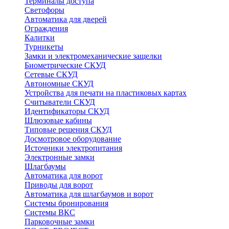
Терминалы доступа
Светофоры
Автоматика для дверей
Ограждения
Калитки
Турникеты
Замки и электромеханические защелки
Биометрические СКУД
Сетевые СКУД
Автономные СКУД
Устройства для печати на пластиковых картах
Считыватели СКУД
Идентификаторы СКУД
Шлюзовые кабины
Типовые решения СКУД
Досмотровое оборудование
Источники электропитания
Электронные замки
Шлагбаумы
Автоматика для ворот
Приводы для ворот
Автоматика для шлагбаумов и ворот
Системы бронирования
Системы ВКС
Парковочные замки