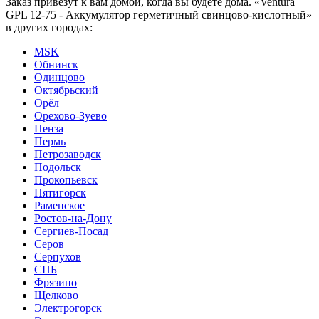
Заказ привезут к вам домой, когда вы будете дома. «Ventura
GPL 12-75 - Аккумулятор герметичный свинцово-кислотный»
в других городах:
MSK
Обнинск
Одинцово
Октябрьский
Орёл
Орехово-Зуево
Пенза
Пермь
Петрозаводск
Подольск
Прокопьевск
Пятигорск
Раменское
Ростов-на-Дону
Сергиев-Посад
Серов
Серпухов
СПБ
Фрязино
Щелково
Электрогорск