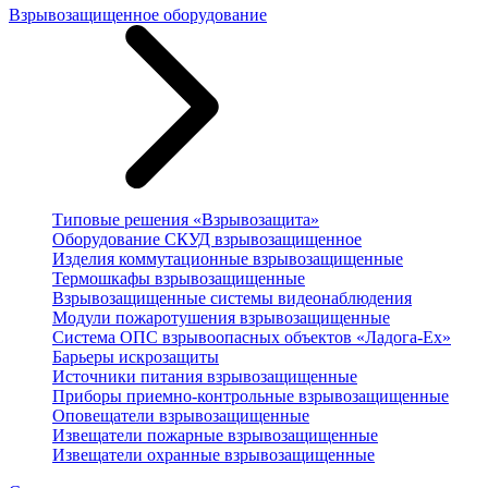
Взрывозащищенное оборудование
Типовые решения «Взрывозащита»
Оборудование СКУД взрывозащищенное
Изделия коммутационные взрывозащищенные
Термошкафы взрывозащищенные
Взрывозащищенные системы видеонаблюдения
Модули пожаротушения взрывозащищенные
Система ОПС взрывоопасных объектов «Ладога-Ex»
Барьеры искрозащиты
Источники питания взрывозащищенные
Приборы приемно-контрольные взрывозащищенные
Оповещатели взрывозащищенные
Извещатели пожарные взрывозащищенные
Извещатели охранные взрывозащищенные