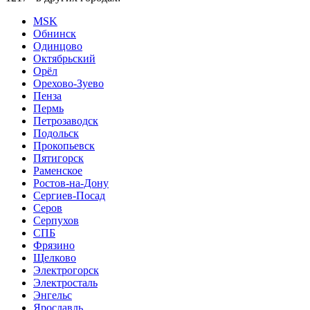
MSK
Обнинск
Одинцово
Октябрьский
Орёл
Орехово-Зуево
Пенза
Пермь
Петрозаводск
Подольск
Прокопьевск
Пятигорск
Раменское
Ростов-на-Дону
Сергиев-Посад
Серов
Серпухов
СПБ
Фрязино
Щелково
Электрогорск
Электросталь
Энгельс
Ярославль