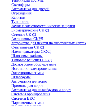
Терминалы доступа
Светофоры
Автоматика для дверей
Ограждения
Калитки
Турникеты
Замки и электромеханические защелки
Биометрические СКУД
Сетевые СКУД
Автономные СКУД
Устройства для печати на пластиковых картах
Считыватели СКУД
Идентификаторы СКУД
Шлюзовые кабины
Типовые решения СКУД
Досмотровое оборудование
Источники электропитания
Электронные замки
Шлагбаумы
Автоматика для ворот
Приводы для ворот
Автоматика для шлагбаумов и ворот
Системы бронирования
Системы ВКС
Парковочные замки