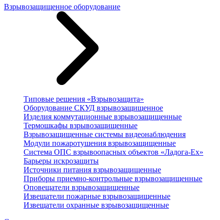
Взрывозащищенное оборудование
Типовые решения «Взрывозащита»
Оборудование СКУД взрывозащищенное
Изделия коммутационные взрывозащищенные
Термошкафы взрывозащищенные
Взрывозащищенные системы видеонаблюдения
Модули пожаротушения взрывозащищенные
Система ОПС взрывоопасных объектов «Ладога-Ex»
Барьеры искрозащиты
Источники питания взрывозащищенные
Приборы приемно-контрольные взрывозащищенные
Оповещатели взрывозащищенные
Извещатели пожарные взрывозащищенные
Извещатели охранные взрывозащищенные