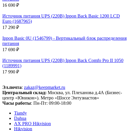
16 690 ₽
Источник питания UPS (220В) Ippon Back Basic 1200 LCD
Euro (1687965)
17 290 ₽
Ippon Basic 0U (1546799) - Вертикальный блок распределения
питания
17 690 ₽
Источник питания UPS (220В) Ippon Back Comfo Pro II 1050
(1189991)
17 990 ₽
Эл.почта
:
zakaz@keepmarket.ru
Центральный склад:
Москва, ул. Плеханова д.4А (Бизнес-
центр «Юникон»). Метро «Шоссе Энтузиастов»
Часы работы
: Пн-Пт: 09:00-18:00
Tiandy
Dahua
AX PRO Hikvision
Hikvision