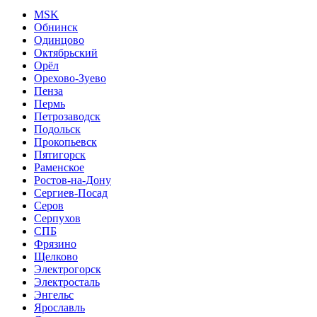
MSK
Обнинск
Одинцово
Октябрьский
Орёл
Орехово-Зуево
Пенза
Пермь
Петрозаводск
Подольск
Прокопьевск
Пятигорск
Раменское
Ростов-на-Дону
Сергиев-Посад
Серов
Серпухов
СПБ
Фрязино
Щелково
Электрогорск
Электросталь
Энгельс
Ярославль