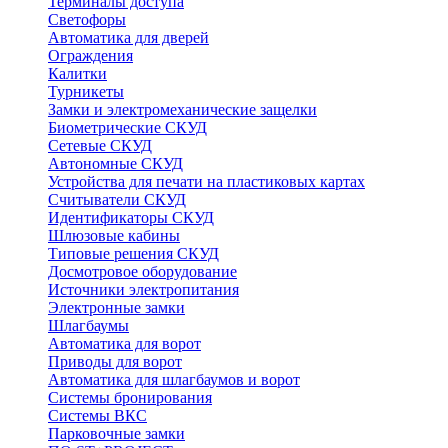
Терминалы доступа
Светофоры
Автоматика для дверей
Ограждения
Калитки
Турникеты
Замки и электромеханические защелки
Биометрические СКУД
Сетевые СКУД
Автономные СКУД
Устройства для печати на пластиковых картах
Считыватели СКУД
Идентификаторы СКУД
Шлюзовые кабины
Типовые решения СКУД
Досмотровое оборудование
Источники электропитания
Электронные замки
Шлагбаумы
Автоматика для ворот
Приводы для ворот
Автоматика для шлагбаумов и ворот
Системы бронирования
Системы ВКС
Парковочные замки