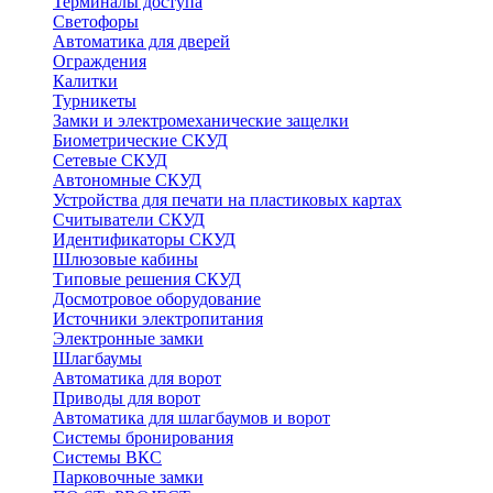
Терминалы доступа
Светофоры
Автоматика для дверей
Ограждения
Калитки
Турникеты
Замки и электромеханические защелки
Биометрические СКУД
Сетевые СКУД
Автономные СКУД
Устройства для печати на пластиковых картах
Считыватели СКУД
Идентификаторы СКУД
Шлюзовые кабины
Типовые решения СКУД
Досмотровое оборудование
Источники электропитания
Электронные замки
Шлагбаумы
Автоматика для ворот
Приводы для ворот
Автоматика для шлагбаумов и ворот
Системы бронирования
Системы ВКС
Парковочные замки