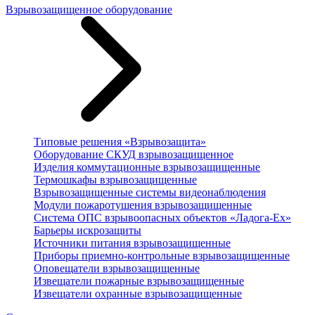
Взрывозащищенное оборудование
Типовые решения «Взрывозащита»
Оборудование СКУД взрывозащищенное
Изделия коммутационные взрывозащищенные
Термошкафы взрывозащищенные
Взрывозащищенные системы видеонаблюдения
Модули пожаротушения взрывозащищенные
Система ОПС взрывоопасных объектов «Ладога-Ex»
Барьеры искрозащиты
Источники питания взрывозащищенные
Приборы приемно-контрольные взрывозащищенные
Оповещатели взрывозащищенные
Извещатели пожарные взрывозащищенные
Извещатели охранные взрывозащищенные