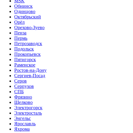
MSK
Обнинск
Одинцово
Октябрьский
Орёл
Орехово-Зуево
Пенза
Пермь
Петрозаводск
Подольск
Прокопьевск
Пятигорск
Раменское
Ростов-на-Дону
Сергиев-Посад
Серов
Серпухов
СПБ
Фрязино
Щелково
Электрогорск
Электросталь
Энгельс
Ярославль
Яхрома