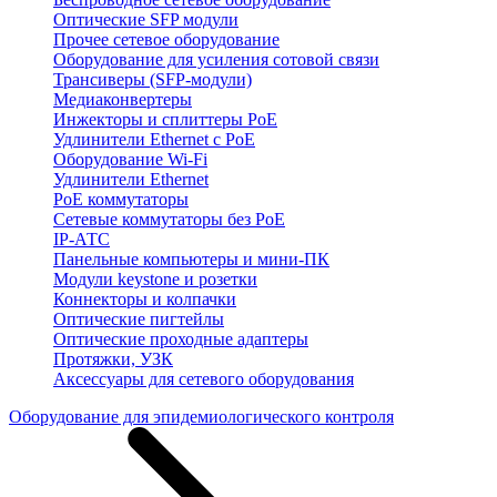
Оптические SFP модули
Прочее сетевое оборудование
Оборудование для усиления сотовой связи
Трансиверы (SFP-модули)
Медиаконвертеры
Инжекторы и сплиттеры PoE
Удлинители Ethernet с PoE
Оборудование Wi-Fi
Удлинители Ethernet
PoE коммутаторы
Сетевые коммутаторы без PoE
IP-АТС
Панельные компьютеры и мини-ПК
Модули keystone и розетки
Коннекторы и колпачки
Оптические пигтейлы
Оптические проходные адаптеры
Протяжки, УЗК
Аксессуары для сетевого оборудования
Оборудование для эпидемиологического контроля