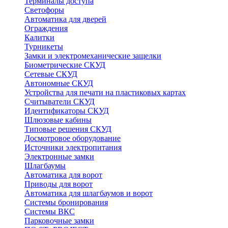
Терминалы доступа
Светофоры
Автоматика для дверей
Ограждения
Калитки
Турникеты
Замки и электромеханические защелки
Биометрические СКУД
Сетевые СКУД
Автономные СКУД
Устройства для печати на пластиковых картах
Считыватели СКУД
Идентификаторы СКУД
Шлюзовые кабины
Типовые решения СКУД
Досмотровое оборудование
Источники электропитания
Электронные замки
Шлагбаумы
Автоматика для ворот
Приводы для ворот
Автоматика для шлагбаумов и ворот
Системы бронирования
Системы ВКС
Парковочные замки