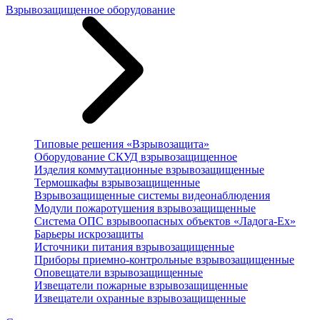
Взрывозащищенное оборудование
Типовые решения «Взрывозащита»
Оборудование СКУД взрывозащищенное
Изделия коммутационные взрывозащищенные
Термошкафы взрывозащищенные
Взрывозащищенные системы видеонаблюдения
Модули пожаротушения взрывозащищенные
Система ОПС взрывоопасных объектов «Ладога-Ex»
Барьеры искрозащиты
Источники питания взрывозащищенные
Приборы приемно-контрольные взрывозащищенные
Оповещатели взрывозащищенные
Извещатели пожарные взрывозащищенные
Извещатели охранные взрывозащищенные