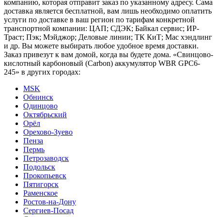
компанию, которая отправит заказ по указанному адресу. Сама
доставка является бесплатной, вам лишь необходимо оплатить
услуги по доставке в ваш регион по тарифам конкретной
транспортной компании: ЦАП; СДЭК; Байкал сервис; ИР-
Траст; Пэк; Мэйджор; Деловые линии; ТК КиТ; Мас хэндлинг
и др. Вы можете выбирать любое удобное время доставки.
Заказ привезут к вам домой, когда вы будете дома. «Свинцово-
кислотный карбоновый (Carbon) аккумулятор WBR GPC6-
245» в других городах:
MSK
Обнинск
Одинцово
Октябрьский
Орёл
Орехово-Зуево
Пенза
Пермь
Петрозаводск
Подольск
Прокопьевск
Пятигорск
Раменское
Ростов-на-Дону
Сергиев-Посад