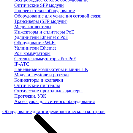
Оптические SFP модули
Прочее сетевое оборудование
Оборудование для усиления сотовой связи
Трансиверы (SFP-модули)
Медиаконвертеры
Инжекторы и сплиттеры PoE
Удлинители Ethernet с PoE
Оборудование Wi-Fi
Удлинители Ethernet
PoE коммутаторы
Сетевые коммутаторы без PoE
IP-АТС
Панельные компьютеры и мини-ПК
Модули keystone и розетки
Коннекторы и колпачки
Оптические пигтейлы
Оптические проходные адаптеры
Протяжки, УЗК
Аксессуары для сетевого оборудования
Оборудование для эпидемиологического контроля