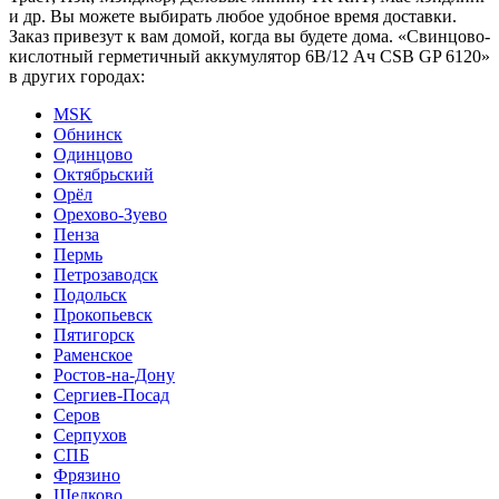
и др. Вы можете выбирать любое удобное время доставки.
Заказ привезут к вам домой, когда вы будете дома. «Свинцово-
кислотный герметичный аккумулятор 6В/12 Ач CSB GP 6120»
в других городах:
MSK
Обнинск
Одинцово
Октябрьский
Орёл
Орехово-Зуево
Пенза
Пермь
Петрозаводск
Подольск
Прокопьевск
Пятигорск
Раменское
Ростов-на-Дону
Сергиев-Посад
Серов
Серпухов
СПБ
Фрязино
Щелково