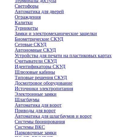
Терминалы доступа
Светофоры
Автоматика для дверей
Ограждения
Калитки
Турникеты
Замки и электромеханические защелки
Биометрические СКУД
Сетевые СКУД
Автономные СКУД
Устройства для печати на пластиковых картах
Считыватели СКУД
Идентификаторы СКУД
Шлюзовые кабины
Типовые решения СКУД
Досмотровое оборудование
Источники электропитания
Электронные замки
Шлагбаумы
Автоматика для ворот
Приводы для ворот
Автоматика для шлагбаумов и ворот
Системы бронирования
Системы ВКС
Парковочные замки