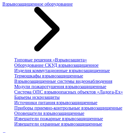
Взрывозащищенное оборудование
Типовые решения «Взрывозащита»
Оборудование СКУД взрывозащищенное
Изделия коммутационные взрывозащищенные
Термошкафы взрывозащищенные
Взрывозащищенные системы видеонаблюдения
Модули пожаротушения взрывозащищенные
Система ОПС взрывоопасных объектов «Ладога-Ex»
Барьеры искрозащиты
Источники питания взрывозащищенные
Приборы приемно-контрольные взрывозащищенные
Оповещатели взрывозащищенные
Извещатели пожарные взрывозащищенные
Извещатели охранные взрывозащищенные