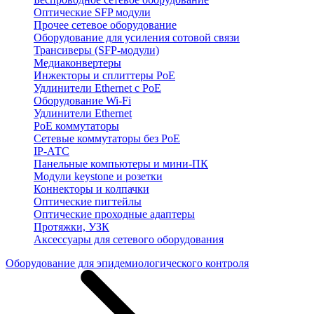
Оптические SFP модули
Прочее сетевое оборудование
Оборудование для усиления сотовой связи
Трансиверы (SFP-модули)
Медиаконвертеры
Инжекторы и сплиттеры PoE
Удлинители Ethernet с PoE
Оборудование Wi-Fi
Удлинители Ethernet
PoE коммутаторы
Сетевые коммутаторы без PoE
IP-АТС
Панельные компьютеры и мини-ПК
Модули keystone и розетки
Коннекторы и колпачки
Оптические пигтейлы
Оптические проходные адаптеры
Протяжки, УЗК
Аксессуары для сетевого оборудования
Оборудование для эпидемиологического контроля