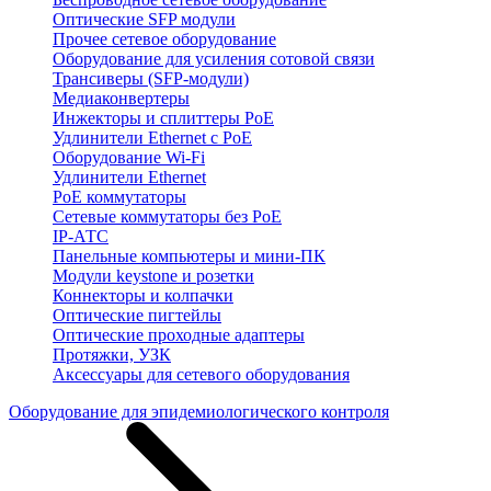
Оптические SFP модули
Прочее сетевое оборудование
Оборудование для усиления сотовой связи
Трансиверы (SFP-модули)
Медиаконвертеры
Инжекторы и сплиттеры PoE
Удлинители Ethernet с PoE
Оборудование Wi-Fi
Удлинители Ethernet
PoE коммутаторы
Сетевые коммутаторы без PoE
IP-АТС
Панельные компьютеры и мини-ПК
Модули keystone и розетки
Коннекторы и колпачки
Оптические пигтейлы
Оптические проходные адаптеры
Протяжки, УЗК
Аксессуары для сетевого оборудования
Оборудование для эпидемиологического контроля