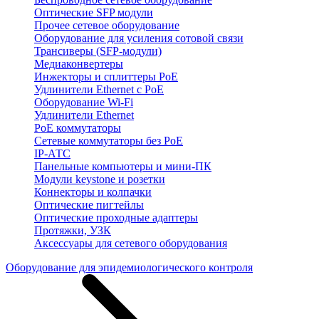
Оптические SFP модули
Прочее сетевое оборудование
Оборудование для усиления сотовой связи
Трансиверы (SFP-модули)
Медиаконвертеры
Инжекторы и сплиттеры PoE
Удлинители Ethernet с PoE
Оборудование Wi-Fi
Удлинители Ethernet
PoE коммутаторы
Сетевые коммутаторы без PoE
IP-АТС
Панельные компьютеры и мини-ПК
Модули keystone и розетки
Коннекторы и колпачки
Оптические пигтейлы
Оптические проходные адаптеры
Протяжки, УЗК
Аксессуары для сетевого оборудования
Оборудование для эпидемиологического контроля