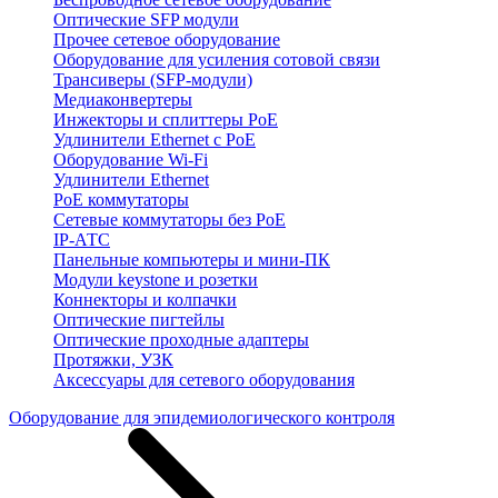
Оптические SFP модули
Прочее сетевое оборудование
Оборудование для усиления сотовой связи
Трансиверы (SFP-модули)
Медиаконвертеры
Инжекторы и сплиттеры PoE
Удлинители Ethernet с PoE
Оборудование Wi-Fi
Удлинители Ethernet
PoE коммутаторы
Сетевые коммутаторы без PoE
IP-АТС
Панельные компьютеры и мини-ПК
Модули keystone и розетки
Коннекторы и колпачки
Оптические пигтейлы
Оптические проходные адаптеры
Протяжки, УЗК
Аксессуары для сетевого оборудования
Оборудование для эпидемиологического контроля