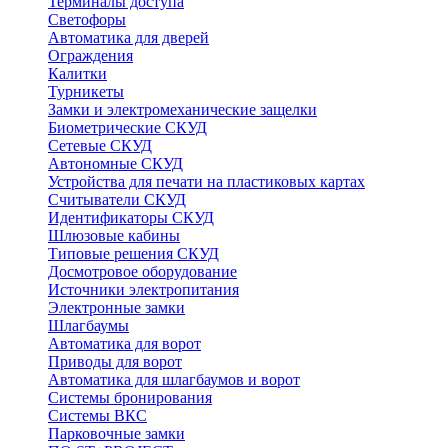
Терминалы доступа
Светофоры
Автоматика для дверей
Ограждения
Калитки
Турникеты
Замки и электромеханические защелки
Биометрические СКУД
Сетевые СКУД
Автономные СКУД
Устройства для печати на пластиковых картах
Считыватели СКУД
Идентификаторы СКУД
Шлюзовые кабины
Типовые решения СКУД
Досмотровое оборудование
Источники электропитания
Электронные замки
Шлагбаумы
Автоматика для ворот
Приводы для ворот
Автоматика для шлагбаумов и ворот
Системы бронирования
Системы ВКС
Парковочные замки