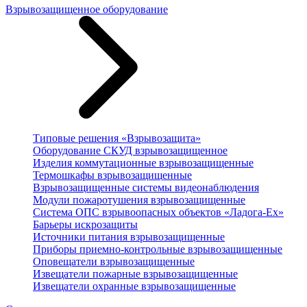
Взрывозащищенное оборудование
Типовые решения «Взрывозащита»
Оборудование СКУД взрывозащищенное
Изделия коммутационные взрывозащищенные
Термошкафы взрывозащищенные
Взрывозащищенные системы видеонаблюдения
Модули пожаротушения взрывозащищенные
Система ОПС взрывоопасных объектов «Ладога-Ex»
Барьеры искрозащиты
Источники питания взрывозащищенные
Приборы приемно-контрольные взрывозащищенные
Оповещатели взрывозащищенные
Извещатели пожарные взрывозащищенные
Извещатели охранные взрывозащищенные