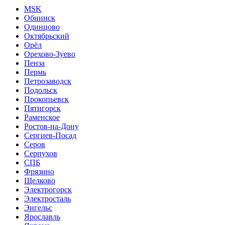
MSK
Обнинск
Одинцово
Октябрьский
Орёл
Орехово-Зуево
Пенза
Пермь
Петрозаводск
Подольск
Прокопьевск
Пятигорск
Раменское
Ростов-на-Дону
Сергиев-Посад
Серов
Серпухов
СПБ
Фрязино
Щелково
Электрогорск
Электросталь
Энгельс
Ярославль