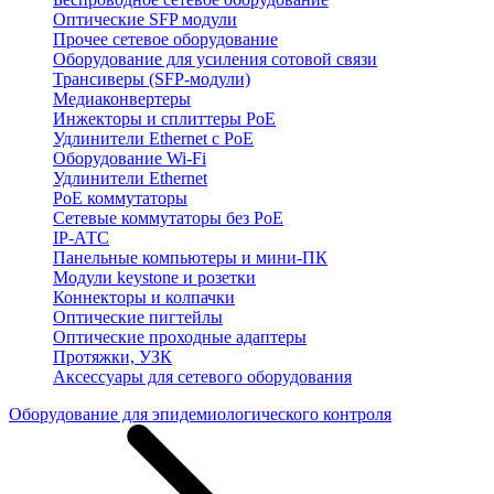
Оптические SFP модули
Прочее сетевое оборудование
Оборудование для усиления сотовой связи
Трансиверы (SFP-модули)
Медиаконвертеры
Инжекторы и сплиттеры PoE
Удлинители Ethernet с PoE
Оборудование Wi-Fi
Удлинители Ethernet
PoE коммутаторы
Сетевые коммутаторы без PoE
IP-АТС
Панельные компьютеры и мини-ПК
Модули keystone и розетки
Коннекторы и колпачки
Оптические пигтейлы
Оптические проходные адаптеры
Протяжки, УЗК
Аксессуары для сетевого оборудования
Оборудование для эпидемиологического контроля