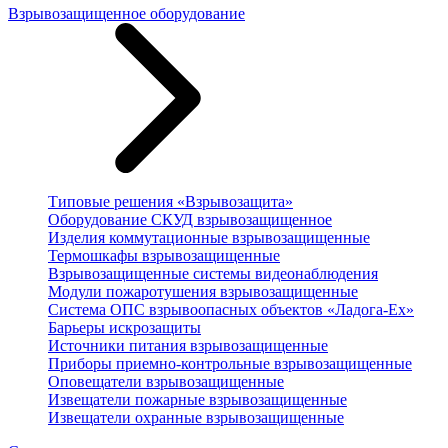
Взрывозащищенное оборудование
Типовые решения «Взрывозащита»
Оборудование СКУД взрывозащищенное
Изделия коммутационные взрывозащищенные
Термошкафы взрывозащищенные
Взрывозащищенные системы видеонаблюдения
Модули пожаротушения взрывозащищенные
Система ОПС взрывоопасных объектов «Ладога-Ex»
Барьеры искрозащиты
Источники питания взрывозащищенные
Приборы приемно-контрольные взрывозащищенные
Оповещатели взрывозащищенные
Извещатели пожарные взрывозащищенные
Извещатели охранные взрывозащищенные