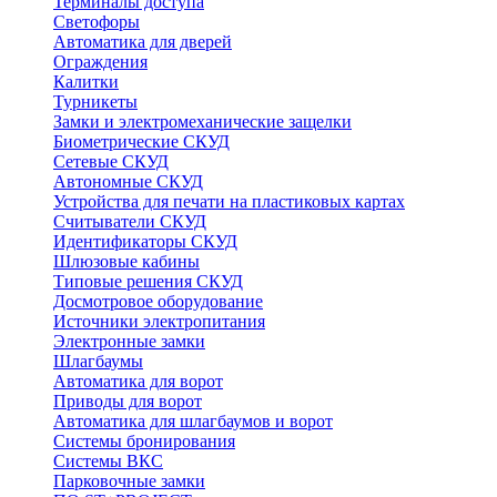
Терминалы доступа
Светофоры
Автоматика для дверей
Ограждения
Калитки
Турникеты
Замки и электромеханические защелки
Биометрические СКУД
Сетевые СКУД
Автономные СКУД
Устройства для печати на пластиковых картах
Считыватели СКУД
Идентификаторы СКУД
Шлюзовые кабины
Типовые решения СКУД
Досмотровое оборудование
Источники электропитания
Электронные замки
Шлагбаумы
Автоматика для ворот
Приводы для ворот
Автоматика для шлагбаумов и ворот
Системы бронирования
Системы ВКС
Парковочные замки