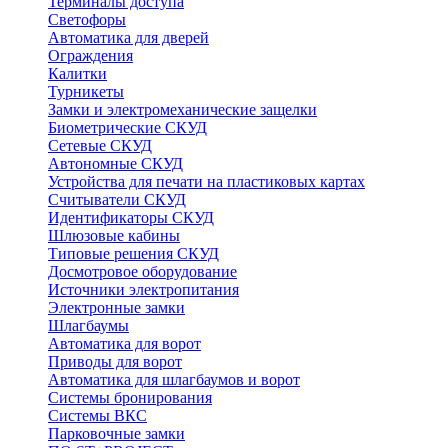
Терминалы доступа
Светофоры
Автоматика для дверей
Ограждения
Калитки
Турникеты
Замки и электромеханические защелки
Биометрические СКУД
Сетевые СКУД
Автономные СКУД
Устройства для печати на пластиковых картах
Считыватели СКУД
Идентификаторы СКУД
Шлюзовые кабины
Типовые решения СКУД
Досмотровое оборудование
Источники электропитания
Электронные замки
Шлагбаумы
Автоматика для ворот
Приводы для ворот
Автоматика для шлагбаумов и ворот
Системы бронирования
Системы ВКС
Парковочные замки