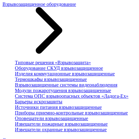
Взрывозащищенное оборудование
Типовые решения «Взрывозащита»
Оборудование СКУД взрывозащищенное
Изделия коммутационные взрывозащищенные
Термошкафы взрывозащищенные
Взрывозащищенные системы видеонаблюдения
Модули пожаротушения взрывозащищенные
Система ОПС взрывоопасных объектов «Ладога-Ex»
Барьеры искрозащиты
Источники питания взрывозащищенные
Приборы приемно-контрольные взрывозащищенные
Оповещатели взрывозащищенные
Извещатели пожарные взрывозащищенные
Извещатели охранные взрывозащищенные