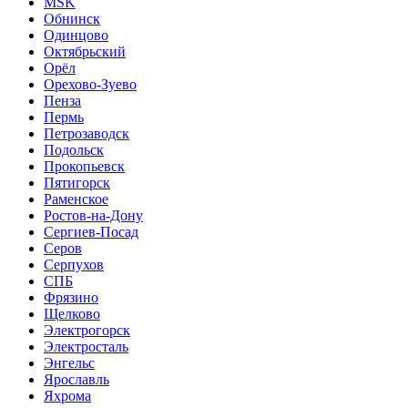
MSK
Обнинск
Одинцово
Октябрьский
Орёл
Орехово-Зуево
Пенза
Пермь
Петрозаводск
Подольск
Прокопьевск
Пятигорск
Раменское
Ростов-на-Дону
Сергиев-Посад
Серов
Серпухов
СПБ
Фрязино
Щелково
Электрогорск
Электросталь
Энгельс
Ярославль
Яхрома