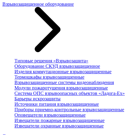
Взрывозащищенное оборудование
Типовые решения «Взрывозащита»
Оборудование СКУД взрывозащищенное
Изделия коммутационные взрывозащищенные
Термошкафы взрывозащищенные
Взрывозащищенные системы видеонаблюдения
Модули пожаротушения взрывозащищенные
Система ОПС взрывоопасных объектов «Ладога-Ex»
Барьеры искрозащиты
Источники питания взрывозащищенные
Приборы приемно-контрольные взрывозащищенные
Оповещатели взрывозащищенные
Извещатели пожарные взрывозащищенные
Извещатели охранные взрывозащищенные