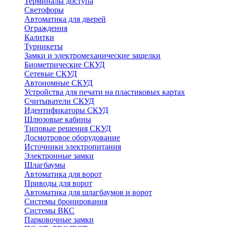
Терминалы доступа
Светофоры
Автоматика для дверей
Ограждения
Калитки
Турникеты
Замки и электромеханические защелки
Биометрические СКУД
Сетевые СКУД
Автономные СКУД
Устройства для печати на пластиковых картах
Считыватели СКУД
Идентификаторы СКУД
Шлюзовые кабины
Типовые решения СКУД
Досмотровое оборудование
Источники электропитания
Электронные замки
Шлагбаумы
Автоматика для ворот
Приводы для ворот
Автоматика для шлагбаумов и ворот
Системы бронирования
Системы ВКС
Парковочные замки