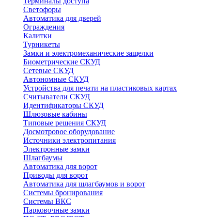
Терминалы доступа
Светофоры
Автоматика для дверей
Ограждения
Калитки
Турникеты
Замки и электромеханические защелки
Биометрические СКУД
Сетевые СКУД
Автономные СКУД
Устройства для печати на пластиковых картах
Считыватели СКУД
Идентификаторы СКУД
Шлюзовые кабины
Типовые решения СКУД
Досмотровое оборудование
Источники электропитания
Электронные замки
Шлагбаумы
Автоматика для ворот
Приводы для ворот
Автоматика для шлагбаумов и ворот
Системы бронирования
Системы ВКС
Парковочные замки