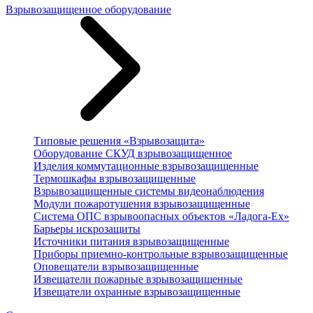
Взрывозащищенное оборудование
Типовые решения «Взрывозащита»
Оборудование СКУД взрывозащищенное
Изделия коммутационные взрывозащищенные
Термошкафы взрывозащищенные
Взрывозащищенные системы видеонаблюдения
Модули пожаротушения взрывозащищенные
Система ОПС взрывоопасных объектов «Ладога-Ex»
Барьеры искрозащиты
Источники питания взрывозащищенные
Приборы приемно-контрольные взрывозащищенные
Оповещатели взрывозащищенные
Извещатели пожарные взрывозащищенные
Извещатели охранные взрывозащищенные