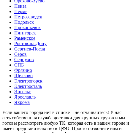
Орехово-Зуево
Пенза
Пермь
Петрозаводск
Подольск
Прокопьевск
Пятигорск
Раменское
Ростов-на-Дону
Сергиев-Посад
Серов
Серпухов
СПБ
Фрязино
Щелково
Электрогорск
Электросталь
Энгельс
Ярославль
Яхрома
Если вашего города нет в списке – не отчаивайтесь! У нас
есть собственная служба доставки для крупных грузов и мы
готовы рассмотреть любую ТК, которая есть в вашем городе и
имеет представительство в ЦФО. Просто позвоните нам и