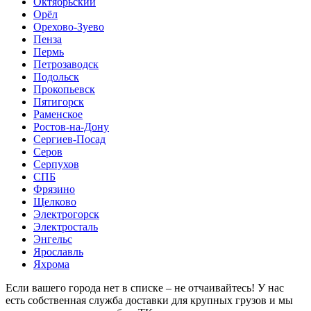
Октябрьский
Орёл
Орехово-Зуево
Пенза
Пермь
Петрозаводск
Подольск
Прокопьевск
Пятигорск
Раменское
Ростов-на-Дону
Сергиев-Посад
Серов
Серпухов
СПБ
Фрязино
Щелково
Электрогорск
Электросталь
Энгельс
Ярославль
Яхрома
Если вашего города нет в списке – не отчаивайтесь! У нас
есть собственная служба доставки для крупных грузов и мы