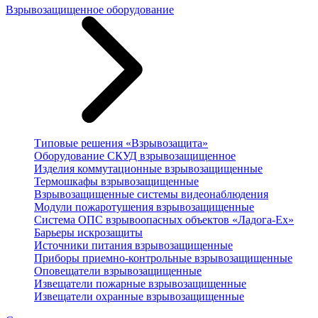
Взрывозащищенное оборудование
Типовые решения «Взрывозащита»
Оборудование СКУД взрывозащищенное
Изделия коммутационные взрывозащищенные
Термошкафы взрывозащищенные
Взрывозащищенные системы видеонаблюдения
Модули пожаротушения взрывозащищенные
Система ОПС взрывоопасных объектов «Ладога-Ex»
Барьеры искрозащиты
Источники питания взрывозащищенные
Приборы приемно-контрольные взрывозащищенные
Оповещатели взрывозащищенные
Извещатели пожарные взрывозащищенные
Извещатели охранные взрывозащищенные