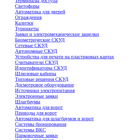
Терминалы доступа
Светофоры
Автоматика для дверей
Ограждения
Калитки
Турникеты
Замки и электромеханические защелки
Биометрические СКУД
Сетевые СКУД
Автономные СКУД
Устройства для печати на пластиковых картах
Считыватели СКУД
Идентификаторы СКУД
Шлюзовые кабины
Типовые решения СКУД
Досмотровое оборудование
Источники электропитания
Электронные замки
Шлагбаумы
Автоматика для ворот
Приводы для ворот
Автоматика для шлагбаумов и ворот
Системы бронирования
Системы ВКС
Парковочные замки