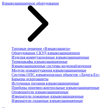
Взрывозащищенное оборудование
Типовые решения «Взрывозащита»
Оборудование СКУД взрывозащищенное
Изделия коммутационные взрывозащищенные
Термошкафы взрывозащищенные
Взрывозащищенные системы видеонаблюдения
Модули пожаротушения взрывозащищенные
Система ОПС взрывоопасных объектов «Ладога-Ex»
Барьеры искрозащиты
Источники питания взрывозащищенные
Приборы приемно-контрольные взрывозащищенные
Оповещатели взрывозащищенные
Извещатели пожарные взрывозащищенные
Извещатели охранные взрывозащищенные