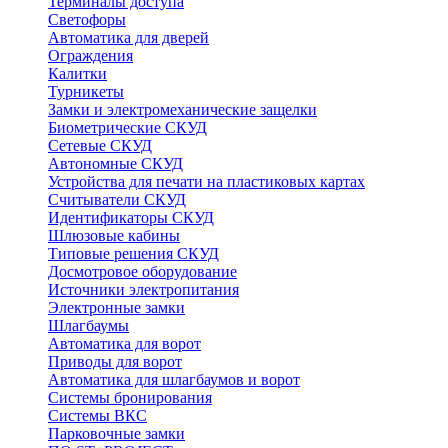
Терминалы доступа
Светофоры
Автоматика для дверей
Ограждения
Калитки
Турникеты
Замки и электромеханические защелки
Биометрические СКУД
Сетевые СКУД
Автономные СКУД
Устройства для печати на пластиковых картах
Считыватели СКУД
Идентификаторы СКУД
Шлюзовые кабины
Типовые решения СКУД
Досмотровое оборудование
Источники электропитания
Электронные замки
Шлагбаумы
Автоматика для ворот
Приводы для ворот
Автоматика для шлагбаумов и ворот
Системы бронирования
Системы ВКС
Парковочные замки