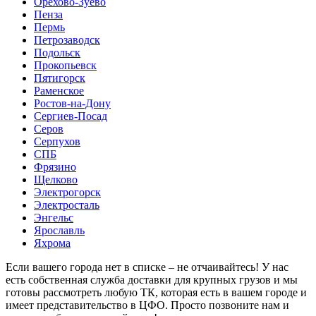
Орехово-Зуево
Пенза
Пермь
Петрозаводск
Подольск
Прокопьевск
Пятигорск
Раменское
Ростов-на-Дону
Сергиев-Посад
Серов
Серпухов
СПБ
Фрязино
Щелково
Электрогорск
Электросталь
Энгельс
Ярославль
Яхрома
Если вашего города нет в списке – не отчаивайтесь! У нас
есть собственная служба доставки для крупных грузов и мы
готовы рассмотреть любую ТК, которая есть в вашем городе и
имеет представительство в ЦФО. Просто позвоните нам и