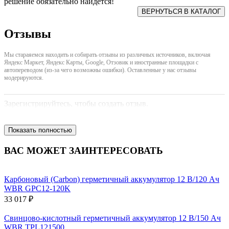
решение обязательно найдется!
Отзывы
Мы стараяемся находить и собирать отзывы из различных источников, включая
Яндекс Маркет, Яндекс Карты, Google, Отзовик и иностранные площадки с
автопереводом (из-за чего возможны ошибки). Оставленные у нас отзывы
модерируются.
Зарегистрируйтесь, чтобы создать отзыв.
Показать полностью
ВАС МОЖЕТ ЗАИНТЕРЕСОВАТЬ
Карбоновый (Carbon) герметичный аккумулятор 12 В/120 Ач
WBR GPC12-120K
33 017 ₽
Свинцово-кислотный герметичный аккумулятор 12 В/150 Ач
WBR TPL121500