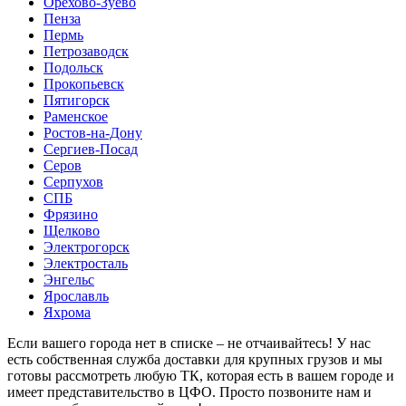
Орехово-Зуево
Пенза
Пермь
Петрозаводск
Подольск
Прокопьевск
Пятигорск
Раменское
Ростов-на-Дону
Сергиев-Посад
Серов
Серпухов
СПБ
Фрязино
Щелково
Электрогорск
Электросталь
Энгельс
Ярославль
Яхрома
Если вашего города нет в списке – не отчаивайтесь! У нас
есть собственная служба доставки для крупных грузов и мы
готовы рассмотреть любую ТК, которая есть в вашем городе и
имеет представительство в ЦФО. Просто позвоните нам и