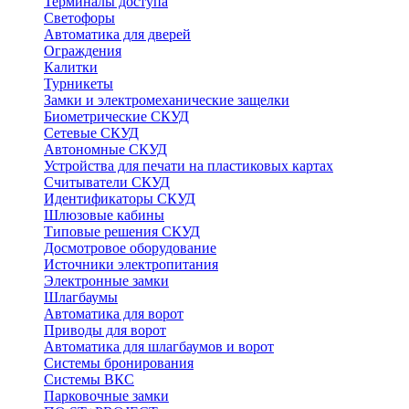
Терминалы доступа
Светофоры
Автоматика для дверей
Ограждения
Калитки
Турникеты
Замки и электромеханические защелки
Биометрические СКУД
Сетевые СКУД
Автономные СКУД
Устройства для печати на пластиковых картах
Считыватели СКУД
Идентификаторы СКУД
Шлюзовые кабины
Типовые решения СКУД
Досмотровое оборудование
Источники электропитания
Электронные замки
Шлагбаумы
Автоматика для ворот
Приводы для ворот
Автоматика для шлагбаумов и ворот
Системы бронирования
Системы ВКС
Парковочные замки