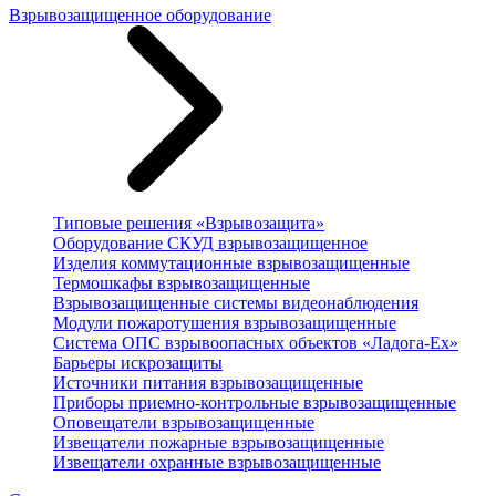
Взрывозащищенное оборудование
Типовые решения «Взрывозащита»
Оборудование СКУД взрывозащищенное
Изделия коммутационные взрывозащищенные
Термошкафы взрывозащищенные
Взрывозащищенные системы видеонаблюдения
Модули пожаротушения взрывозащищенные
Система ОПС взрывоопасных объектов «Ладога-Ex»
Барьеры искрозащиты
Источники питания взрывозащищенные
Приборы приемно-контрольные взрывозащищенные
Оповещатели взрывозащищенные
Извещатели пожарные взрывозащищенные
Извещатели охранные взрывозащищенные