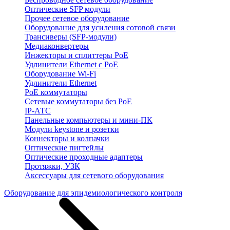
Оптические SFP модули
Прочее сетевое оборудование
Оборудование для усиления сотовой связи
Трансиверы (SFP-модули)
Медиаконвертеры
Инжекторы и сплиттеры PoE
Удлинители Ethernet с PoE
Оборудование Wi-Fi
Удлинители Ethernet
PoE коммутаторы
Сетевые коммутаторы без PoE
IP-АТС
Панельные компьютеры и мини-ПК
Модули keystone и розетки
Коннекторы и колпачки
Оптические пигтейлы
Оптические проходные адаптеры
Протяжки, УЗК
Аксессуары для сетевого оборудования
Оборудование для эпидемиологического контроля