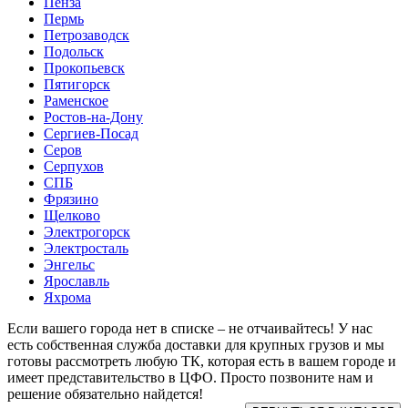
Пенза
Пермь
Петрозаводск
Подольск
Прокопьевск
Пятигорск
Раменское
Ростов-на-Дону
Сергиев-Посад
Серов
Серпухов
СПБ
Фрязино
Щелково
Электрогорск
Электросталь
Энгельс
Ярославль
Яхрома
Если вашего города нет в списке – не отчаивайтесь! У нас
есть собственная служба доставки для крупных грузов и мы
готовы рассмотреть любую ТК, которая есть в вашем городе и
имеет представительство в ЦФО. Просто позвоните нам и
решение обязательно найдется!