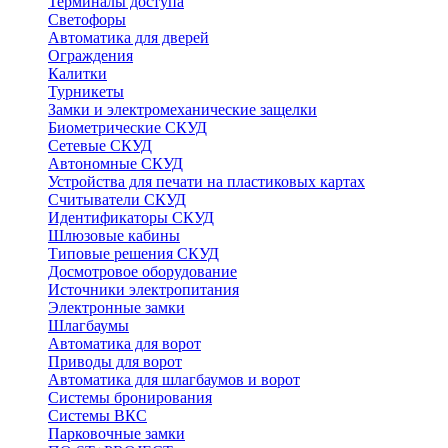
Терминалы доступа
Светофоры
Автоматика для дверей
Ограждения
Калитки
Турникеты
Замки и электромеханические защелки
Биометрические СКУД
Сетевые СКУД
Автономные СКУД
Устройства для печати на пластиковых картах
Считыватели СКУД
Идентификаторы СКУД
Шлюзовые кабины
Типовые решения СКУД
Досмотровое оборудование
Источники электропитания
Электронные замки
Шлагбаумы
Автоматика для ворот
Приводы для ворот
Автоматика для шлагбаумов и ворот
Системы бронирования
Системы ВКС
Парковочные замки