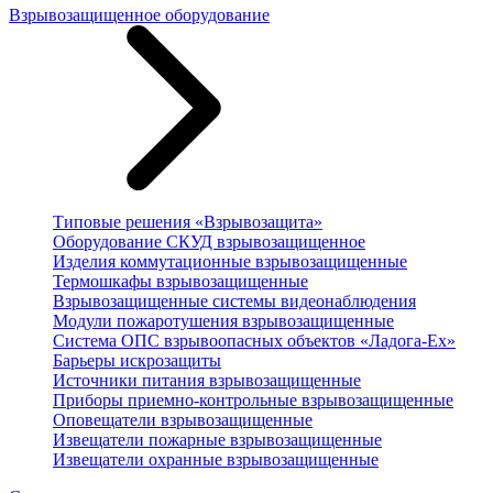
Взрывозащищенное оборудование
Типовые решения «Взрывозащита»
Оборудование СКУД взрывозащищенное
Изделия коммутационные взрывозащищенные
Термошкафы взрывозащищенные
Взрывозащищенные системы видеонаблюдения
Модули пожаротушения взрывозащищенные
Система ОПС взрывоопасных объектов «Ладога-Ex»
Барьеры искрозащиты
Источники питания взрывозащищенные
Приборы приемно-контрольные взрывозащищенные
Оповещатели взрывозащищенные
Извещатели пожарные взрывозащищенные
Извещатели охранные взрывозащищенные