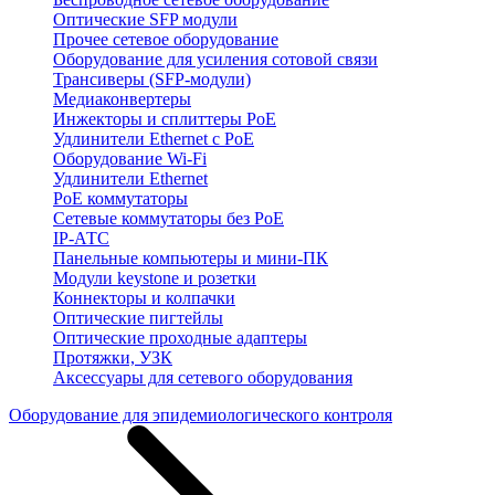
Оптические SFP модули
Прочее сетевое оборудование
Оборудование для усиления сотовой связи
Трансиверы (SFP-модули)
Медиаконвертеры
Инжекторы и сплиттеры PoE
Удлинители Ethernet с PoE
Оборудование Wi-Fi
Удлинители Ethernet
PoE коммутаторы
Сетевые коммутаторы без PoE
IP-АТС
Панельные компьютеры и мини-ПК
Модули keystone и розетки
Коннекторы и колпачки
Оптические пигтейлы
Оптические проходные адаптеры
Протяжки, УЗК
Аксессуары для сетевого оборудования
Оборудование для эпидемиологического контроля