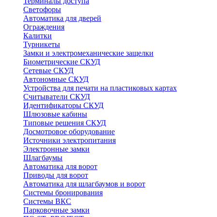
Терминалы доступа
Светофоры
Автоматика для дверей
Ограждения
Калитки
Турникеты
Замки и электромеханические защелки
Биометрические СКУД
Сетевые СКУД
Автономные СКУД
Устройства для печати на пластиковых картах
Считыватели СКУД
Идентификаторы СКУД
Шлюзовые кабины
Типовые решения СКУД
Досмотровое оборудование
Источники электропитания
Электронные замки
Шлагбаумы
Автоматика для ворот
Приводы для ворот
Автоматика для шлагбаумов и ворот
Системы бронирования
Системы ВКС
Парковочные замки