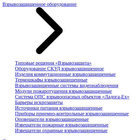
Взрывозащищенное оборудование
Типовые решения «Взрывозащита»
Оборудование СКУД взрывозащищенное
Изделия коммутационные взрывозащищенные
Термошкафы взрывозащищенные
Взрывозащищенные системы видеонаблюдения
Модули пожаротушения взрывозащищенные
Система ОПС взрывоопасных объектов «Ладога-Ex»
Барьеры искрозащиты
Источники питания взрывозащищенные
Приборы приемно-контрольные взрывозащищенные
Оповещатели взрывозащищенные
Извещатели пожарные взрывозащищенные
Извещатели охранные взрывозащищенные