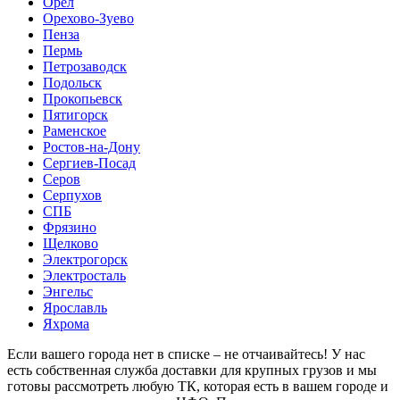
Орёл
Орехово-Зуево
Пенза
Пермь
Петрозаводск
Подольск
Прокопьевск
Пятигорск
Раменское
Ростов-на-Дону
Сергиев-Посад
Серов
Серпухов
СПБ
Фрязино
Щелково
Электрогорск
Электросталь
Энгельс
Ярославль
Яхрома
Если вашего города нет в списке – не отчаивайтесь! У нас
есть собственная служба доставки для крупных грузов и мы
готовы рассмотреть любую ТК, которая есть в вашем городе и