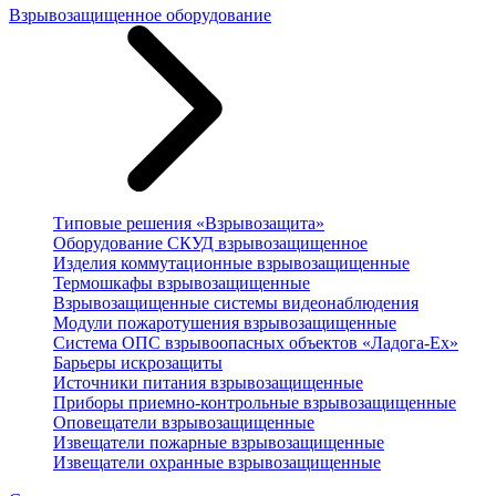
Взрывозащищенное оборудование
Типовые решения «Взрывозащита»
Оборудование СКУД взрывозащищенное
Изделия коммутационные взрывозащищенные
Термошкафы взрывозащищенные
Взрывозащищенные системы видеонаблюдения
Модули пожаротушения взрывозащищенные
Система ОПС взрывоопасных объектов «Ладога-Ex»
Барьеры искрозащиты
Источники питания взрывозащищенные
Приборы приемно-контрольные взрывозащищенные
Оповещатели взрывозащищенные
Извещатели пожарные взрывозащищенные
Извещатели охранные взрывозащищенные