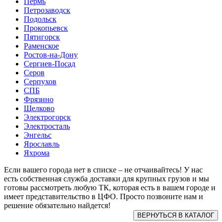
Пермь
Петрозаводск
Подольск
Прокопьевск
Пятигорск
Раменское
Ростов-на-Дону
Сергиев-Посад
Серов
Серпухов
СПБ
Фрязино
Щелково
Электрогорск
Электросталь
Энгельс
Ярославль
Яхрома
Если вашего города нет в списке – не отчаивайтесь! У нас
есть собственная служба доставки для крупных грузов и мы
готовы рассмотреть любую ТК, которая есть в вашем городе и
имеет представительство в ЦФО. Просто позвоните нам и
решение обязательно найдется!