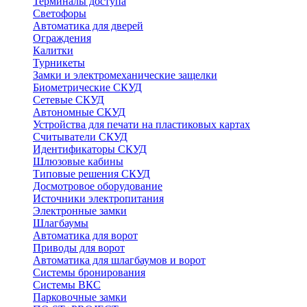
Терминалы доступа
Светофоры
Автоматика для дверей
Ограждения
Калитки
Турникеты
Замки и электромеханические защелки
Биометрические СКУД
Сетевые СКУД
Автономные СКУД
Устройства для печати на пластиковых картах
Считыватели СКУД
Идентификаторы СКУД
Шлюзовые кабины
Типовые решения СКУД
Досмотровое оборудование
Источники электропитания
Электронные замки
Шлагбаумы
Автоматика для ворот
Приводы для ворот
Автоматика для шлагбаумов и ворот
Системы бронирования
Системы ВКС
Парковочные замки