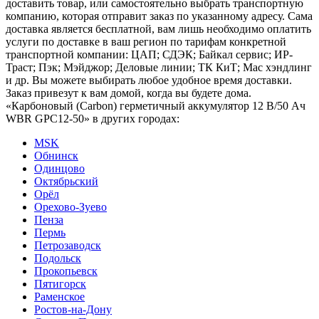
доставить товар, или самостоятельно выбрать транспортную
компанию, которая отправит заказ по указанному адресу. Сама
доставка является бесплатной, вам лишь необходимо оплатить
услуги по доставке в ваш регион по тарифам конкретной
транспортной компании: ЦАП; СДЭК; Байкал сервис; ИР-
Траст; Пэк; Мэйджор; Деловые линии; ТК КиТ; Мас хэндлинг
и др. Вы можете выбирать любое удобное время доставки.
Заказ привезут к вам домой, когда вы будете дома.
«Карбоновый (Carbon) герметичный аккумулятор 12 В/50 Ач
WBR GPC12-50» в других городах:
MSK
Обнинск
Одинцово
Октябрьский
Орёл
Орехово-Зуево
Пенза
Пермь
Петрозаводск
Подольск
Прокопьевск
Пятигорск
Раменское
Ростов-на-Дону