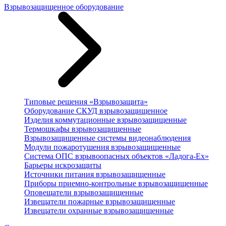
Взрывозащищенное оборудование
Типовые решения «Взрывозащита»
Оборудование СКУД взрывозащищенное
Изделия коммутационные взрывозащищенные
Термошкафы взрывозащищенные
Взрывозащищенные системы видеонаблюдения
Модули пожаротушения взрывозащищенные
Система ОПС взрывоопасных объектов «Ладога-Ex»
Барьеры искрозащиты
Источники питания взрывозащищенные
Приборы приемно-контрольные взрывозащищенные
Оповещатели взрывозащищенные
Извещатели пожарные взрывозащищенные
Извещатели охранные взрывозащищенные