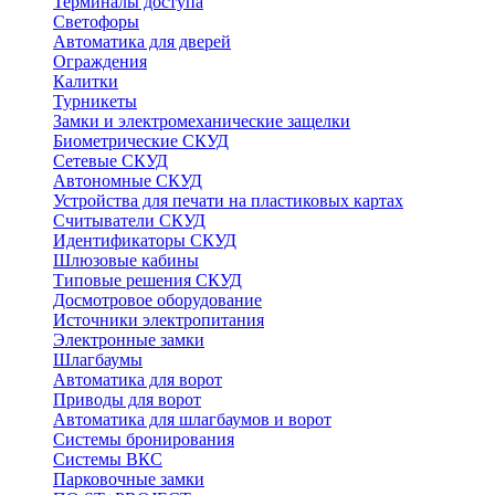
Терминалы доступа
Светофоры
Автоматика для дверей
Ограждения
Калитки
Турникеты
Замки и электромеханические защелки
Биометрические СКУД
Сетевые СКУД
Автономные СКУД
Устройства для печати на пластиковых картах
Считыватели СКУД
Идентификаторы СКУД
Шлюзовые кабины
Типовые решения СКУД
Досмотровое оборудование
Источники электропитания
Электронные замки
Шлагбаумы
Автоматика для ворот
Приводы для ворот
Автоматика для шлагбаумов и ворот
Системы бронирования
Системы ВКС
Парковочные замки