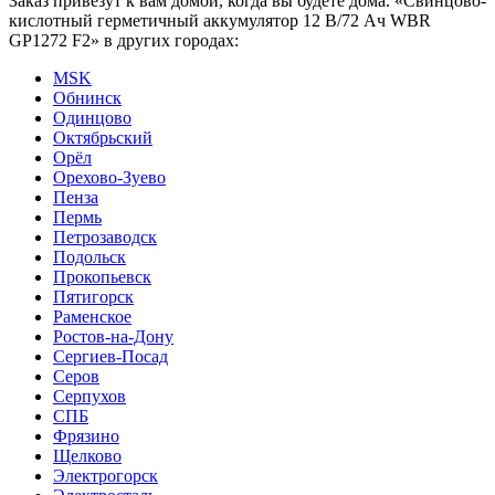
Заказ привезут к вам домой, когда вы будете дома. «Свинцово-
кислотный герметичный аккумулятор 12 В/72 Ач WBR
GP1272 F2» в других городах:
MSK
Обнинск
Одинцово
Октябрьский
Орёл
Орехово-Зуево
Пенза
Пермь
Петрозаводск
Подольск
Прокопьевск
Пятигорск
Раменское
Ростов-на-Дону
Сергиев-Посад
Серов
Серпухов
СПБ
Фрязино
Щелково
Электрогорск