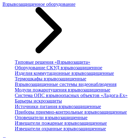
Взрывозащищенное оборудование
Типовые решения «Взрывозащита»
Оборудование СКУД взрывозащищенное
Изделия коммутационные взрывозащищенные
Термошкафы взрывозащищенные
Взрывозащищенные системы видеонаблюдения
Модули пожаротушения взрывозащищенные
Система ОПС взрывоопасных объектов «Ладога-Ex»
Барьеры искрозащиты
Источники питания взрывозащищенные
Приборы приемно-контрольные взрывозащищенные
Оповещатели взрывозащищенные
Извещатели пожарные взрывозащищенные
Извещатели охранные взрывозащищенные