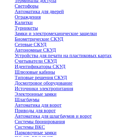
Терминалы доступа
Светофоры
Автоматика для дверей
Ограждения
Калитки
Турникеты
Замки и электромеханические защелки
Биометрические СКУД
Сетевые СКУД
Автономные СКУД
Устройства для печати на пластиковых картах
Считыватели СКУД
Идентификаторы СКУД
Шлюзовые кабины
Типовые решения СКУД
Досмотровое оборудование
Источники электропитания
Электронные замки
Шлагбаумы
Автоматика для ворот
Приводы для ворот
Автоматика для шлагбаумов и ворот
Системы бронирования
Системы ВКС
Парковочные замки