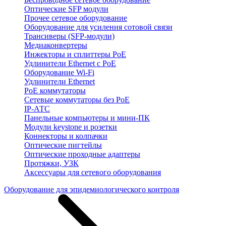
Оптические SFP модули
Прочее сетевое оборудование
Оборудование для усиления сотовой связи
Трансиверы (SFP-модули)
Медиаконвертеры
Инжекторы и сплиттеры PoE
Удлинители Ethernet с PoE
Оборудование Wi-Fi
Удлинители Ethernet
PoE коммутаторы
Сетевые коммутаторы без PoE
IP-АТС
Панельные компьютеры и мини-ПК
Модули keystone и розетки
Коннекторы и колпачки
Оптические пигтейлы
Оптические проходные адаптеры
Протяжки, УЗК
Аксессуары для сетевого оборудования
Оборудование для эпидемиологического контроля