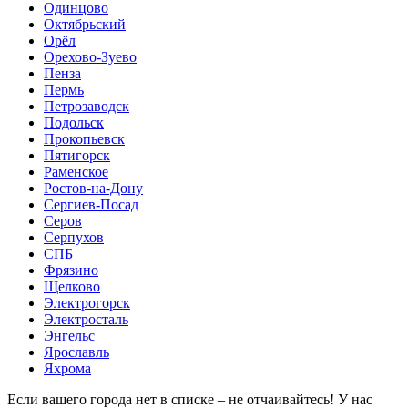
Одинцово
Октябрьский
Орёл
Орехово-Зуево
Пенза
Пермь
Петрозаводск
Подольск
Прокопьевск
Пятигорск
Раменское
Ростов-на-Дону
Сергиев-Посад
Серов
Серпухов
СПБ
Фрязино
Щелково
Электрогорск
Электросталь
Энгельс
Ярославль
Яхрома
Если вашего города нет в списке – не отчаивайтесь! У нас