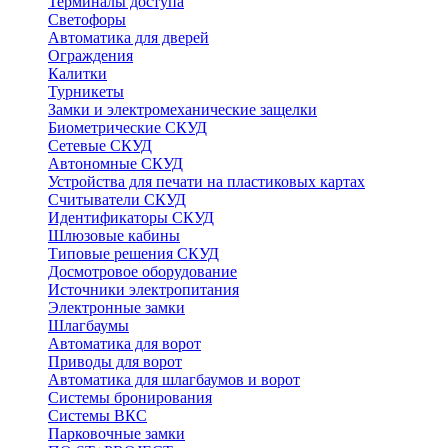
Терминалы доступа
Светофоры
Автоматика для дверей
Ограждения
Калитки
Турникеты
Замки и электромеханические защелки
Биометрические СКУД
Сетевые СКУД
Автономные СКУД
Устройства для печати на пластиковых картах
Считыватели СКУД
Идентификаторы СКУД
Шлюзовые кабины
Типовые решения СКУД
Досмотровое оборудование
Источники электропитания
Электронные замки
Шлагбаумы
Автоматика для ворот
Приводы для ворот
Автоматика для шлагбаумов и ворот
Системы бронирования
Системы ВКС
Парковочные замки