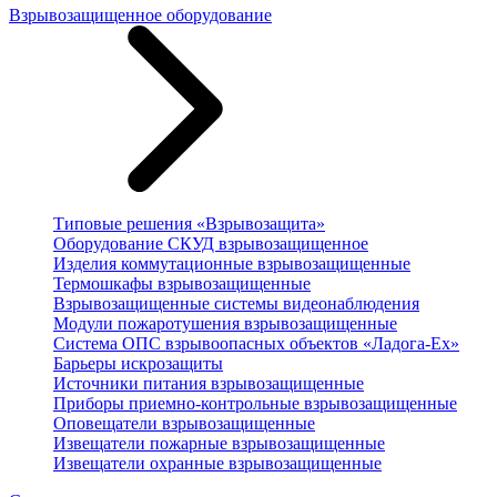
Взрывозащищенное оборудование
Типовые решения «Взрывозащита»
Оборудование СКУД взрывозащищенное
Изделия коммутационные взрывозащищенные
Термошкафы взрывозащищенные
Взрывозащищенные системы видеонаблюдения
Модули пожаротушения взрывозащищенные
Система ОПС взрывоопасных объектов «Ладога-Ex»
Барьеры искрозащиты
Источники питания взрывозащищенные
Приборы приемно-контрольные взрывозащищенные
Оповещатели взрывозащищенные
Извещатели пожарные взрывозащищенные
Извещатели охранные взрывозащищенные