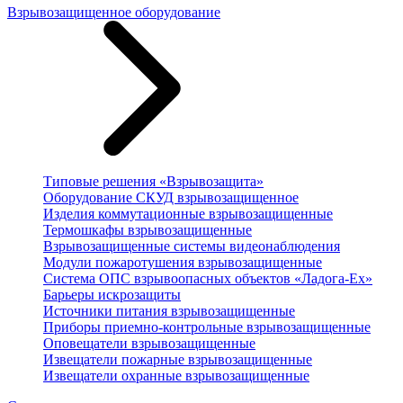
Взрывозащищенное оборудование
Типовые решения «Взрывозащита»
Оборудование СКУД взрывозащищенное
Изделия коммутационные взрывозащищенные
Термошкафы взрывозащищенные
Взрывозащищенные системы видеонаблюдения
Модули пожаротушения взрывозащищенные
Система ОПС взрывоопасных объектов «Ладога-Ex»
Барьеры искрозащиты
Источники питания взрывозащищенные
Приборы приемно-контрольные взрывозащищенные
Оповещатели взрывозащищенные
Извещатели пожарные взрывозащищенные
Извещатели охранные взрывозащищенные