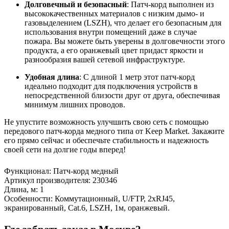
Долговечный и безопасный
: Патч-корд выполнен из
высококачественных материалов с низким дымо- и
газовыделением (LSZH), что делает его безопасным для
использования внутри помещений даже в случае
пожара. Вы можете быть уверены в долговечности этого
продукта, а его оранжевый цвет придаст яркости и
разнообразия вашей сетевой инфраструктуре.
Удобная длина
: С длиной 1 метр этот патч-корд
идеально подходит для подключения устройств в
непосредственной близости друг от друга, обеспечивая
минимум лишних проводов.
Не упустите возможность улучшить свою сеть с помощью
передового патч-корда медного типа от Keep Market. Закажите
его прямо сейчас и обеспечьте стабильность и надежность
своей сети на долгие годы вперед!
Функционал
:
Патч-корд медный
Артикул производителя
:
230346
Длина, м
:
1
Особенности
:
Коммутационный, U/FTP, 2xRJ45,
экранированный, Cat.6, LSZH, 1м, оранжевый.