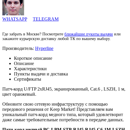
WHATSAPP
TELEGRAM
Где забрать в Москве? Посмотрите
ближайшие пукнты выдачи
или
закажите курьерскую доставку любой ТК по вышему выбору.
Производитель:
Hyperline
Короткое описание
Описание
Характеристики
Пункты выдачи и доставка
Сертификаты
Патч-корд U/FTP 2xRJ45, экранированный, Cat.6 , LSZH, 1 м,
цвет оранжевый.
Обновите свою сетевую инфраструктуру с помощью
передового решения от Keep Market! Представляем вам
уникальный патч-корд медного типа, который удовлетворит
даже самые требовательные потребности в передаче данных.
Патч-корд медный PC-LPM-STP-RJ45-RJ45-C6-1M-LSZH-