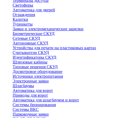
Терминалы доступа
Светофоры
Автоматика для дверей
Ограждения
Калитки
Турникеты
Замки и электромеханические защелки
Биометрические СКУД
Сетевые СКУД
Автономные СКУД
Устройства для печати на пластиковых картах
Считыватели СКУД
Идентификаторы СКУД
Шлюзовые кабины
Типовые решения СКУД
Досмотровое оборудование
Источники электропитания
Электронные замки
Шлагбаумы
Автоматика для ворот
Приводы для ворот
Автоматика для шлагбаумов и ворот
Системы бронирования
Системы ВКС
Парковочные замки