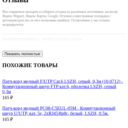
Мы стараяемся находить и собирать отзывы из различных источников, включая
Яндекс Маркет, Яндекс Карты, Google, Отзовик и иностранные площадки с
автопереводом (из-за чего возможны ошибки). Оставленные у нас отзывы
модерируются.
Зарегистрируйтесь, чтобы создать отзыв.
Показать полностью
ПОХОЖИЕ ТОВАРЫ
Патч-корд медный F/UTP Cat.6 LSZH, серый, 0,3м (10-0712) -
Коммутационный шнур FTP кат.6, оболочка LSZH, серый
0,3м
165 ₽
Патч-корд медный PC08-C5EUL-05M - Коммутационный
шнур U/UTP, кат. 5е, 2xRJ45/8p8c, белый, LSZH, 0.5м.
165 ₽