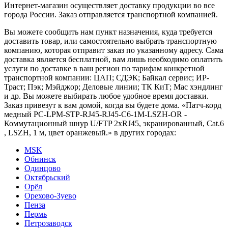
Интернет-магазин осуществляет доставку продукции во все
города России. Заказ отправляется транспортной компанией.
Вы можете сообщить нам пункт назначения, куда требуется
доставить товар, или самостоятельно выбрать транспортную
компанию, которая отправит заказ по указанному адресу. Сама
доставка является бесплатной, вам лишь необходимо оплатить
услуги по доставке в ваш регион по тарифам конкретной
транспортной компании: ЦАП; СДЭК; Байкал сервис; ИР-
Траст; Пэк; Мэйджор; Деловые линии; ТК КиТ; Мас хэндлинг
и др. Вы можете выбирать любое удобное время доставки.
Заказ привезут к вам домой, когда вы будете дома. «Патч-корд
медный PC-LPM-STP-RJ45-RJ45-C6-1M-LSZH-OR -
Коммутационный шнур U/FTP 2xRJ45, экранированный, Cat.6
, LSZH, 1 м, цвет оранжевый.» в других городах:
MSK
Обнинск
Одинцово
Октябрьский
Орёл
Орехово-Зуево
Пенза
Пермь
Петрозаводск