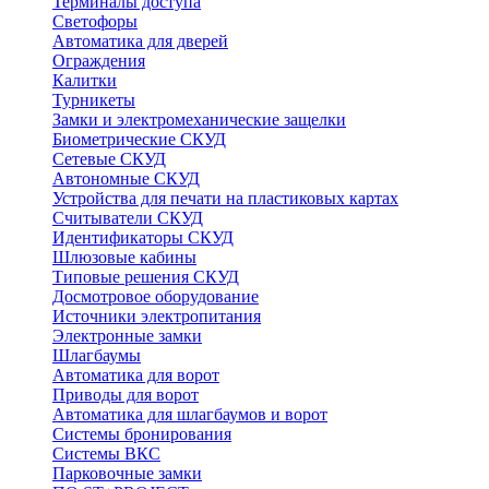
Терминалы доступа
Светофоры
Автоматика для дверей
Ограждения
Калитки
Турникеты
Замки и электромеханические защелки
Биометрические СКУД
Сетевые СКУД
Автономные СКУД
Устройства для печати на пластиковых картах
Считыватели СКУД
Идентификаторы СКУД
Шлюзовые кабины
Типовые решения СКУД
Досмотровое оборудование
Источники электропитания
Электронные замки
Шлагбаумы
Автоматика для ворот
Приводы для ворот
Автоматика для шлагбаумов и ворот
Системы бронирования
Системы ВКС
Парковочные замки