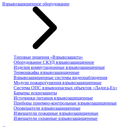
Взрывозащищенное оборудование
Типовые решения «Взрывозащита»
Оборудование СКУД взрывозащищенное
Изделия коммутационные взрывозащищенные
Термошкафы взрывозащищенные
Взрывозащищенные системы видеонаблюдения
Модули пожаротушения взрывозащищенные
Система ОПС взрывоопасных объектов «Ладога-Ex»
Барьеры искрозащиты
Источники питания взрывозащищенные
Приборы приемно-контрольные взрывозащищенные
Оповещатели взрывозащищенные
Извещатели пожарные взрывозащищенные
Извещатели охранные взрывозащищенные