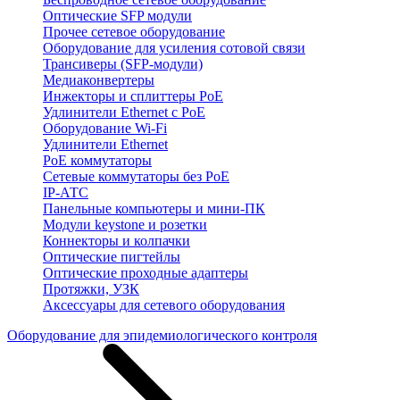
Оптические SFP модули
Прочее сетевое оборудование
Оборудование для усиления сотовой связи
Трансиверы (SFP-модули)
Медиаконвертеры
Инжекторы и сплиттеры PoE
Удлинители Ethernet с PoE
Оборудование Wi-Fi
Удлинители Ethernet
PoE коммутаторы
Сетевые коммутаторы без PoE
IP-АТС
Панельные компьютеры и мини-ПК
Модули keystone и розетки
Коннекторы и колпачки
Оптические пигтейлы
Оптические проходные адаптеры
Протяжки, УЗК
Аксессуары для сетевого оборудования
Оборудование для эпидемиологического контроля