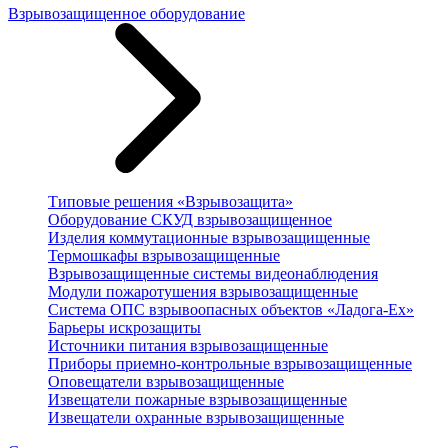
Взрывозащищенное оборудование
Типовые решения «Взрывозащита»
Оборудование СКУД взрывозащищенное
Изделия коммутационные взрывозащищенные
Термошкафы взрывозащищенные
Взрывозащищенные системы видеонаблюдения
Модули пожаротушения взрывозащищенные
Система ОПС взрывоопасных объектов «Ладога-Ex»
Барьеры искрозащиты
Источники питания взрывозащищенные
Приборы приемно-контрольные взрывозащищенные
Оповещатели взрывозащищенные
Извещатели пожарные взрывозащищенные
Извещатели охранные взрывозащищенные