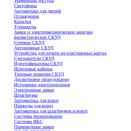
Терминалы доступа
Светофоры
Автоматика для дверей
Ограждения
Калитки
Турникеты
Замки и электромеханические защелки
Биометрические СКУД
Сетевые СКУД
Автономные СКУД
Устройства для печати на пластиковых картах
Считыватели СКУД
Идентификаторы СКУД
Шлюзовые кабины
Типовые решения СКУД
Досмотровое оборудование
Источники электропитания
Электронные замки
Шлагбаумы
Автоматика для ворот
Приводы для ворот
Автоматика для шлагбаумов и ворот
Системы бронирования
Системы ВКС
Парковочные замки