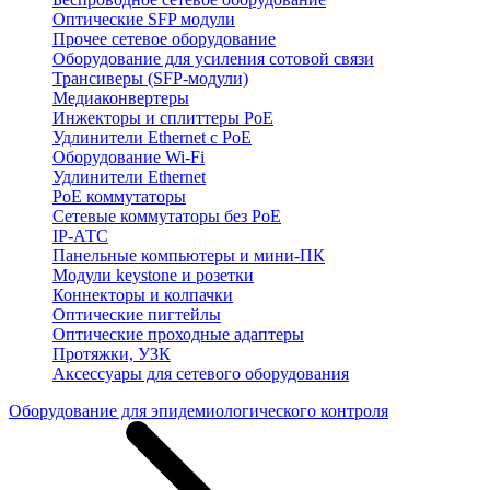
Оптические SFP модули
Прочее сетевое оборудование
Оборудование для усиления сотовой связи
Трансиверы (SFP-модули)
Медиаконвертеры
Инжекторы и сплиттеры PoE
Удлинители Ethernet с PoE
Оборудование Wi-Fi
Удлинители Ethernet
PoE коммутаторы
Сетевые коммутаторы без PoE
IP-АТС
Панельные компьютеры и мини-ПК
Модули keystone и розетки
Коннекторы и колпачки
Оптические пигтейлы
Оптические проходные адаптеры
Протяжки, УЗК
Аксессуары для сетевого оборудования
Оборудование для эпидемиологического контроля