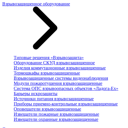
Взрывозащищенное оборудование
Типовые решения «Взрывозащита»
Оборудование СКУД взрывозащищенное
Изделия коммутационные взрывозащищенные
Термошкафы взрывозащищенные
Взрывозащищенные системы видеонаблюдения
Модули пожаротушения взрывозащищенные
Система ОПС взрывоопасных объектов «Ладога-Ex»
Барьеры искрозащиты
Источники питания взрывозащищенные
Приборы приемно-контрольные взрывозащищенные
Оповещатели взрывозащищенные
Извещатели пожарные взрывозащищенные
Извещатели охранные взрывозащищенные