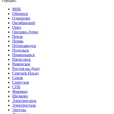
городах:
MSK
Обнинск
Одинцово
Октябрьский
Орёл
Орехово-Зуево
Пенза
Пермь
Петрозаводск
Подольск
Прокопьевск
Пятигорск
Раменское
Ростов-на-Дону
Сергиев-Посад
Серов
Серпухов
СПБ
Фрязино
Щелково
Электрогорск
Электросталь
Энгельс