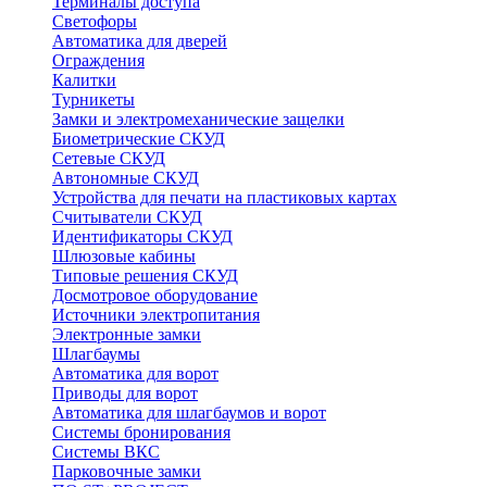
Терминалы доступа
Светофоры
Автоматика для дверей
Ограждения
Калитки
Турникеты
Замки и электромеханические защелки
Биометрические СКУД
Сетевые СКУД
Автономные СКУД
Устройства для печати на пластиковых картах
Считыватели СКУД
Идентификаторы СКУД
Шлюзовые кабины
Типовые решения СКУД
Досмотровое оборудование
Источники электропитания
Электронные замки
Шлагбаумы
Автоматика для ворот
Приводы для ворот
Автоматика для шлагбаумов и ворот
Системы бронирования
Системы ВКС
Парковочные замки