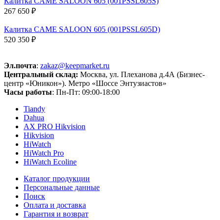
Калитка CAME SALOON 605 (001PSSL605S)
267 650 ₽
Калитка CAME SALOON 605 (001PSSL605D)
520 350 ₽
Эл.почта
:
zakaz@keepmarket.ru
Центральный склад:
Москва, ул. Плеханова д.4А (Бизнес-
центр «Юникон»). Метро «Шоссе Энтузиастов»
Часы работы
: Пн-Пт: 09:00-18:00
Tiandy
Dahua
AX PRO Hikvision
Hikvision
HiWatch
HiWatch Pro
HiWatch Ecoline
Каталог продукции
Персональные данные
Поиск
Оплата и доставка
Гарантия и возврат