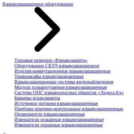
Взрывозащищенное оборудование
Типовые решения «Взрывозащита»
Оборудование СКУД взрывозащищенное
Изделия коммутационные взрывозащищенные
Термошкафы взрывозащищенные
Взрывозащищенные системы видеонаблюдения
Модули пожаротушения взрывозащищенные
Система ОПС взрывоопасных объектов «Ладога-Ex»
Барьеры искрозащиты
Источники питания взрывозащищенные
Приборы приемно-контрольные взрывозащищенные
Оповещатели взрывозащищенные
Извещатели пожарные взрывозащищенные
Извещатели охранные взрывозащищенные