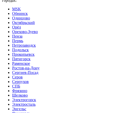
городах:
MSK
Обнинск
Одинцово
Октябрьский
Орёл
Орехово-Зуево
Пенза
Пермь
Петрозаводск
Подольск
Прокопьевск
Пятигорск
Раменское
Ростов-на-Дону
Сергиев-Посад
Серов
Серпухов
СПБ
Фрязино
Щелково
Электрогорск
Электросталь
Энгельс