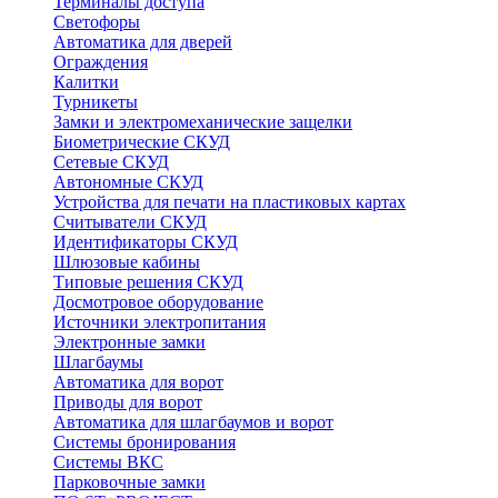
Терминалы доступа
Светофоры
Автоматика для дверей
Ограждения
Калитки
Турникеты
Замки и электромеханические защелки
Биометрические СКУД
Сетевые СКУД
Автономные СКУД
Устройства для печати на пластиковых картах
Считыватели СКУД
Идентификаторы СКУД
Шлюзовые кабины
Типовые решения СКУД
Досмотровое оборудование
Источники электропитания
Электронные замки
Шлагбаумы
Автоматика для ворот
Приводы для ворот
Автоматика для шлагбаумов и ворот
Системы бронирования
Системы ВКС
Парковочные замки