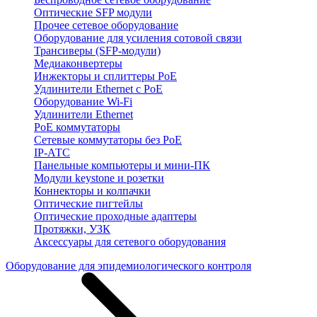
Оптические SFP модули
Прочее сетевое оборудование
Оборудование для усиления сотовой связи
Трансиверы (SFP-модули)
Медиаконвертеры
Инжекторы и сплиттеры PoE
Удлинители Ethernet с PoE
Оборудование Wi-Fi
Удлинители Ethernet
PoE коммутаторы
Сетевые коммутаторы без PoE
IP-АТС
Панельные компьютеры и мини-ПК
Модули keystone и розетки
Коннекторы и колпачки
Оптические пигтейлы
Оптические проходные адаптеры
Протяжки, УЗК
Аксессуары для сетевого оборудования
Оборудование для эпидемиологического контроля