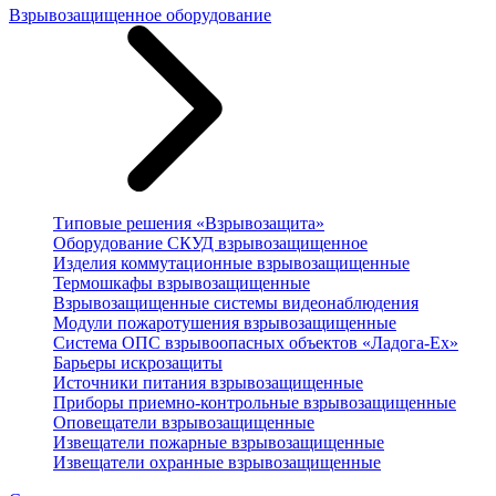
Взрывозащищенное оборудование
Типовые решения «Взрывозащита»
Оборудование СКУД взрывозащищенное
Изделия коммутационные взрывозащищенные
Термошкафы взрывозащищенные
Взрывозащищенные системы видеонаблюдения
Модули пожаротушения взрывозащищенные
Система ОПС взрывоопасных объектов «Ладога-Ex»
Барьеры искрозащиты
Источники питания взрывозащищенные
Приборы приемно-контрольные взрывозащищенные
Оповещатели взрывозащищенные
Извещатели пожарные взрывозащищенные
Извещатели охранные взрывозащищенные