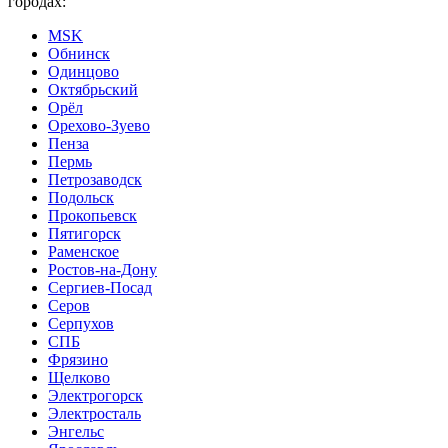
городах:
MSK
Обнинск
Одинцово
Октябрьский
Орёл
Орехово-Зуево
Пенза
Пермь
Петрозаводск
Подольск
Прокопьевск
Пятигорск
Раменское
Ростов-на-Дону
Сергиев-Посад
Серов
Серпухов
СПБ
Фрязино
Щелково
Электрогорск
Электросталь
Энгельс