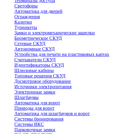
Терминалы доступа
Светофоры
Автоматика для дверей
Ограждения
Калитки
Турникеты
Замки и электромеханические защелки
Биометрические СКУД
Сетевые СКУД
Автономные СКУД
Устройства для печати на пластиковых картах
Считыватели СКУД
Идентификаторы СКУД
Шлюзовые кабины
Типовые решения СКУД
Досмотровое оборудование
Источники электропитания
Электронные замки
Шлагбаумы
Автоматика для ворот
Приводы для ворот
Автоматика для шлагбаумов и ворот
Системы бронирования
Системы ВКС
Парковочные замки