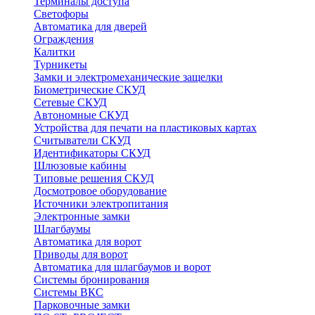
Терминалы доступа
Светофоры
Автоматика для дверей
Ограждения
Калитки
Турникеты
Замки и электромеханические защелки
Биометрические СКУД
Сетевые СКУД
Автономные СКУД
Устройства для печати на пластиковых картах
Считыватели СКУД
Идентификаторы СКУД
Шлюзовые кабины
Типовые решения СКУД
Досмотровое оборудование
Источники электропитания
Электронные замки
Шлагбаумы
Автоматика для ворот
Приводы для ворот
Автоматика для шлагбаумов и ворот
Системы бронирования
Системы ВКС
Парковочные замки