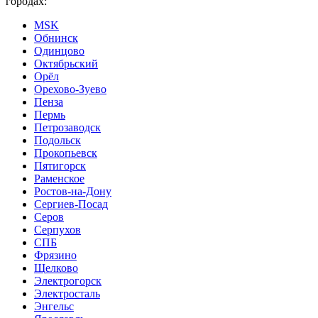
городах:
MSK
Обнинск
Одинцово
Октябрьский
Орёл
Орехово-Зуево
Пенза
Пермь
Петрозаводск
Подольск
Прокопьевск
Пятигорск
Раменское
Ростов-на-Дону
Сергиев-Посад
Серов
Серпухов
СПБ
Фрязино
Щелково
Электрогорск
Электросталь
Энгельс