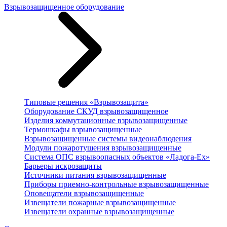
Взрывозащищенное оборудование
Типовые решения «Взрывозащита»
Оборудование СКУД взрывозащищенное
Изделия коммутационные взрывозащищенные
Термошкафы взрывозащищенные
Взрывозащищенные системы видеонаблюдения
Модули пожаротушения взрывозащищенные
Система ОПС взрывоопасных объектов «Ладога-Ex»
Барьеры искрозащиты
Источники питания взрывозащищенные
Приборы приемно-контрольные взрывозащищенные
Оповещатели взрывозащищенные
Извещатели пожарные взрывозащищенные
Извещатели охранные взрывозащищенные