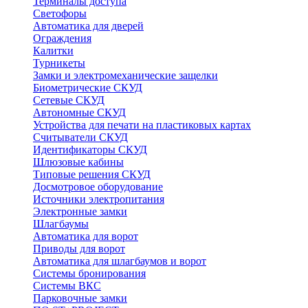
Терминалы доступа
Светофоры
Автоматика для дверей
Ограждения
Калитки
Турникеты
Замки и электромеханические защелки
Биометрические СКУД
Сетевые СКУД
Автономные СКУД
Устройства для печати на пластиковых картах
Считыватели СКУД
Идентификаторы СКУД
Шлюзовые кабины
Типовые решения СКУД
Досмотровое оборудование
Источники электропитания
Электронные замки
Шлагбаумы
Автоматика для ворот
Приводы для ворот
Автоматика для шлагбаумов и ворот
Системы бронирования
Системы ВКС
Парковочные замки