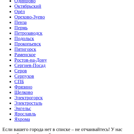
Одинцово
Октябрьский
Орёл
Орехово-Зуево
Пенза
Пермь
Петрозаводск
Подольск
Прокопьевск
Пятигорск
Раменское
Ростов-на-Дону
Сергиев-Посад
Серов
Серпухов
СПБ
Фрязино
Щелково
Электрогорск
Электросталь
Энгельс
Ярославль
Яхрома
Если вашего города нет в списке – не отчаивайтесь! У нас