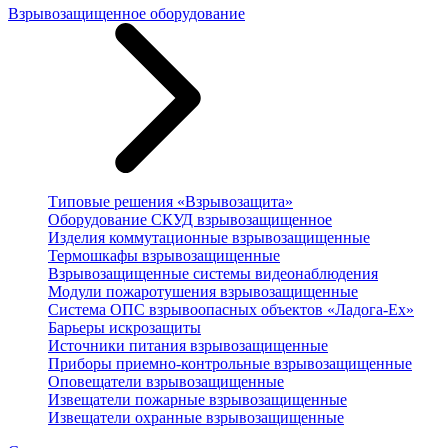
Взрывозащищенное оборудование
Типовые решения «Взрывозащита»
Оборудование СКУД взрывозащищенное
Изделия коммутационные взрывозащищенные
Термошкафы взрывозащищенные
Взрывозащищенные системы видеонаблюдения
Модули пожаротушения взрывозащищенные
Система ОПС взрывоопасных объектов «Ладога-Ex»
Барьеры искрозащиты
Источники питания взрывозащищенные
Приборы приемно-контрольные взрывозащищенные
Оповещатели взрывозащищенные
Извещатели пожарные взрывозащищенные
Извещатели охранные взрывозащищенные