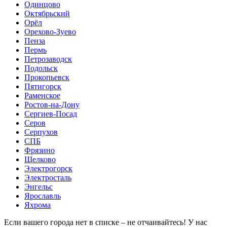
Одинцово
Октябрьский
Орёл
Орехово-Зуево
Пенза
Пермь
Петрозаводск
Подольск
Прокопьевск
Пятигорск
Раменское
Ростов-на-Дону
Сергиев-Посад
Серов
Серпухов
СПБ
Фрязино
Щелково
Электрогорск
Электросталь
Энгельс
Ярославль
Яхрома
Если вашего города нет в списке – не отчаивайтесь! У нас