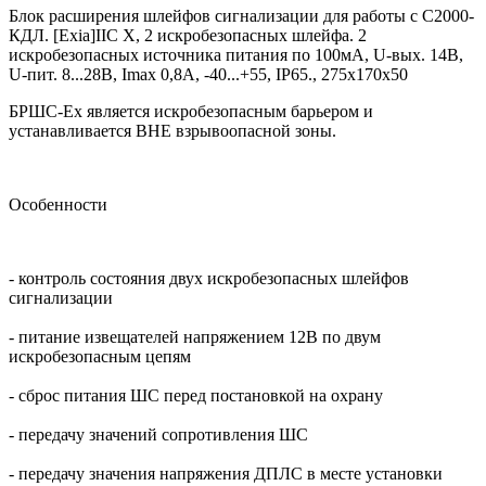
Блок расширения шлейфов сигнализации для работы с С2000-
КДЛ. [Exia]IIC Х, 2 искробезопасных шлейфа. 2
искробезопасных источника питания по 100мА, U-вых. 14В,
U-пит. 8...28В, Imax 0,8A, -40...+55, IP65., 275х170х50
БРШС-Ex является искробезопасным барьером и
устанавливается ВНЕ взрывоопасной зоны.
Особенности
- контроль состояния двух искробезопасных шлейфов
сигнализации
- питание извещателей напряжением 12В по двум
искробезопасным цепям
- сброс питания ШС перед постановкой на охрану
- передачу значений сопротивления ШС
- передачу значения напряжения ДПЛС в месте установки