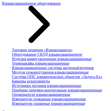
Взрывозащищенное оборудование
Типовые решения «Взрывозащита»
Оборудование СКУД взрывозащищенное
Изделия коммутационные взрывозащищенные
Термошкафы взрывозащищенные
Взрывозащищенные системы видеонаблюдения
Модули пожаротушения взрывозащищенные
Система ОПС взрывоопасных объектов «Ладога-Ex»
Барьеры искрозащиты
Источники питания взрывозащищенные
Приборы приемно-контрольные взрывозащищенные
Оповещатели взрывозащищенные
Извещатели пожарные взрывозащищенные
Извещатели охранные взрывозащищенные