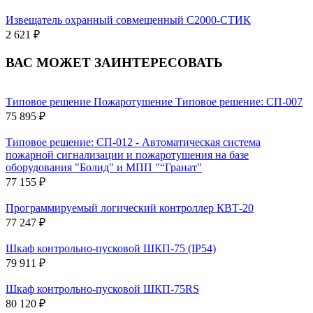
Извещатель охранный совмещенный С2000-СТИК
2 621 ₽
ВАС МОЖЕТ ЗАИНТЕРЕСОВАТЬ
Типовое решение Пожаротушение Типовое решение: СП-007
75 895 ₽
Типовое решение: СП-012 - Автоматическая система
пожарной сигнализации и пожаротушения на базе
оборудования "Болид" и МПП "“Гранат"
77 155 ₽
Программируемый логический контроллер КВТ-20
77 247 ₽
Шкаф контрольно-пусковой ШКП-75 (IP54)
79 911 ₽
Шкаф контрольно-пусковой ШКП-75RS
80 120 ₽