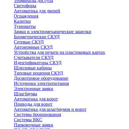
Терминалы доступа
Светофоры
Автоматика для дверей
Ограждения
Калитки
Турникеты
Замки и электромеханические защелки
Биометрические СКУД
Сетевые СКУД
Автономные СКУД
Устройства для печати на пластиковых картах
Считыватели СКУД
Идентификаторы СКУД
Шлюзовые кабины
Типовые решения СКУД
Досмотровое оборудование
Источники электропитания
Электронные замки
Шлагбаумы
Автоматика для ворот
Приводы для ворот
Автоматика для шлагбаумов и ворот
Системы бронирования
Системы ВКС
Парковочные замки