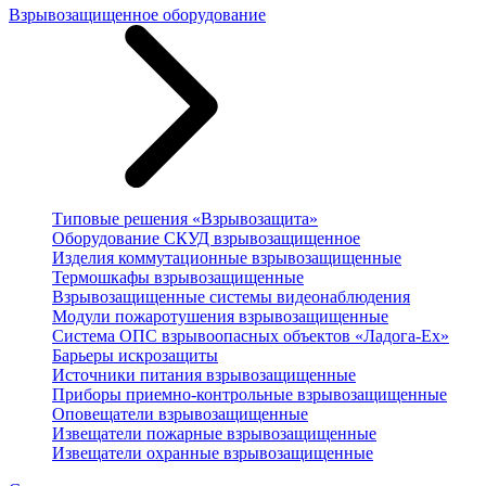
Взрывозащищенное оборудование
Типовые решения «Взрывозащита»
Оборудование СКУД взрывозащищенное
Изделия коммутационные взрывозащищенные
Термошкафы взрывозащищенные
Взрывозащищенные системы видеонаблюдения
Модули пожаротушения взрывозащищенные
Система ОПС взрывоопасных объектов «Ладога-Ex»
Барьеры искрозащиты
Источники питания взрывозащищенные
Приборы приемно-контрольные взрывозащищенные
Оповещатели взрывозащищенные
Извещатели пожарные взрывозащищенные
Извещатели охранные взрывозащищенные