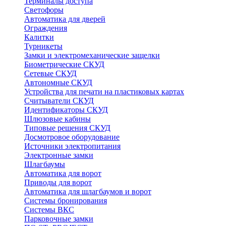
Терминалы доступа
Светофоры
Автоматика для дверей
Ограждения
Калитки
Турникеты
Замки и электромеханические защелки
Биометрические СКУД
Сетевые СКУД
Автономные СКУД
Устройства для печати на пластиковых картах
Считыватели СКУД
Идентификаторы СКУД
Шлюзовые кабины
Типовые решения СКУД
Досмотровое оборудование
Источники электропитания
Электронные замки
Шлагбаумы
Автоматика для ворот
Приводы для ворот
Автоматика для шлагбаумов и ворот
Системы бронирования
Системы ВКС
Парковочные замки