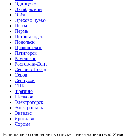
Одинцово
Октябрьский
Орёл
Орехово-Зуево
Пенза
Пермь
Петрозаводск
Подольск
Прокопьевск
Пятигорск
Раменское
Ростов-на-Дону
Сергиев-Посад
Серов
Серпухов
СПБ
Фрязино
Щелково
Электрогорск
Электросталь
Энгельс
Ярославль
Яхрома
Если вашего города нет в списке – не отчаивайтесь! У нас