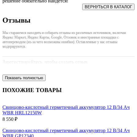
решение обязательно найдется!
Отзывы
Мы стараяемся находить и собирать отзывы из различных источников, включая
Яндекс Маркет, Яндекс Карты, Google, Отзовик и иностранные площадки с
автопереводом (из-за чего возможны ошибки). Оставленные у нас отзывы
модерируются.
Зарегистрируйтесь, чтобы создать отзыв.
Показать полностью
ПОХОЖИЕ ТОВАРЫ
Свинцово-кислотный герметичный аккумулятор 12 В/34 Ач
WBR HRL12150W
8 550 ₽
Свинцово-кислотный герметичный аккумулятор 12 В/34 Ач
WBR GP12340