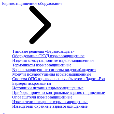
Взрывозащищенное оборудование
Типовые решения «Взрывозащита»
Оборудование СКУД взрывозащищенное
Изделия коммутационные взрывозащищенные
Термошкафы взрывозащищенные
Взрывозащищенные системы видеонаблюдения
Модули пожаротушения взрывозащищенные
Система ОПС взрывоопасных объектов «Ладога-Ex»
Барьеры искрозащиты
Источники питания взрывозащищенные
Приборы приемно-контрольные взрывозащищенные
Оповещатели взрывозащищенные
Извещатели пожарные взрывозащищенные
Извещатели охранные взрывозащищенные