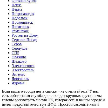
Орехово-Зуево
Пенза
Пермь
Петрозаводск
Подольск
Прокопьевск
Пятигорск
Раменское
Ростов-на-Дону
Сергиев-Посад
Серов
Серпухов
СПБ
Фрязино
Щелково
Электрогорск
Электросталь
Энгельс
Ярославль
Яхрома
Если вашего города нет в списке – не отчаивайтесь! У нас
есть собственная служба доставки для крупных грузов и мы
готовы рассмотреть любую ТК, которая есть в вашем городе и
имеет представительство в ЦФО. Просто позвоните нам и