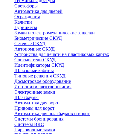
Терминалы доступа
Светофоры
Автоматика для дверей
Ограждения
Калитки
Турникеты
Замки и электромеханические защелки
Биометрические СКУД
Сетевые СКУД
Автономные СКУД
Устройства для печати на пластиковых картах
Считыватели СКУД
Идентификаторы СКУД
Шлюзовые кабины
Типовые решения СКУД
Досмотровое оборудование
Источники электропитания
Электронные замки
Шлагбаумы
Автоматика для ворот
Приводы для ворот
Автоматика для шлагбаумов и ворот
Системы бронирования
Системы ВКС
Парковочные замки