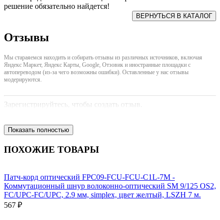
решение обязательно найдется!
Отзывы
Мы стараяемся находить и собирать отзывы из различных источников, включая
Яндекс Маркет, Яндекс Карты, Google, Отзовик и иностранные площадки с
автопереводом (из-за чего возможны ошибки). Оставленные у нас отзывы
модерируются.
Зарегистрируйтесь, чтобы создать отзыв.
Показать полностью
ПОХОЖИЕ ТОВАРЫ
Патч-корд оптический FPC09-FCU-FCU-C1L-7M -
Коммутационный шнур волоконно-оптический SM 9/125 OS2,
FC/UPC-FC/UPC, 2.9 мм, simplex, цвет желтый, LSZH 7 м.
567 ₽