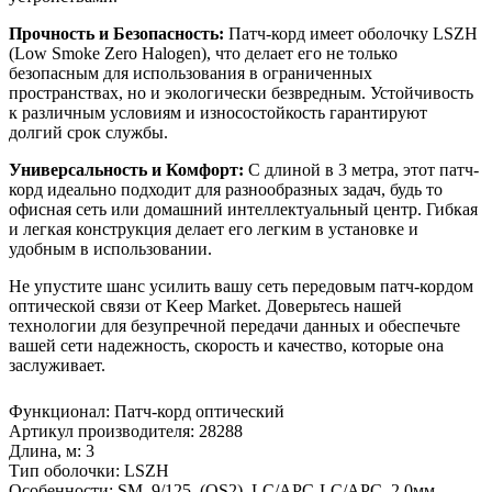
Прочность и Безопасность:
Патч-корд имеет оболочку LSZH
(Low Smoke Zero Halogen), что делает его не только
безопасным для использования в ограниченных
пространствах, но и экологически безвредным. Устойчивость
к различным условиям и износостойкость гарантируют
долгий срок службы.
Универсальность и Комфорт:
С длиной в 3 метра, этот патч-
корд идеально подходит для разнообразных задач, будь то
офисная сеть или домашний интеллектуальный центр. Гибкая
и легкая конструкция делает его легким в установке и
удобным в использовании.
Не упустите шанс усилить вашу сеть передовым патч-кордом
оптической связи от Keep Market. Доверьтесь нашей
технологии для безупречной передачи данных и обеспечьте
вашей сети надежность, скорость и качество, которые она
заслуживает.
Функционал
:
Патч-корд оптический
Артикул производителя
:
28288
Длина, м
:
3
Тип оболочки
:
LSZH
Особенности
:
SM, 9/125, (OS2), LC/APC-LC/APC, 2.0мм,