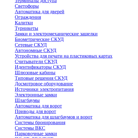
Терминалы доступа
Светофоры
Автоматика для дверей
Ограждения
Калитки
Турникеты
Замки и электромеханические защелки
Биометрические СКУД
Сетевые СКУД
Автономные СКУД
Устройства для печати на пластиковых картах
Считыватели СКУД
Идентификаторы СКУД
Шлюзовые кабины
Типовые решения СКУД
Досмотровое оборудование
Источники электропитания
Электронные замки
Шлагбаумы
Автоматика для ворот
Приводы для ворот
Автоматика для шлагбаумов и ворот
Системы бронирования
Системы ВКС
Парковочные замки