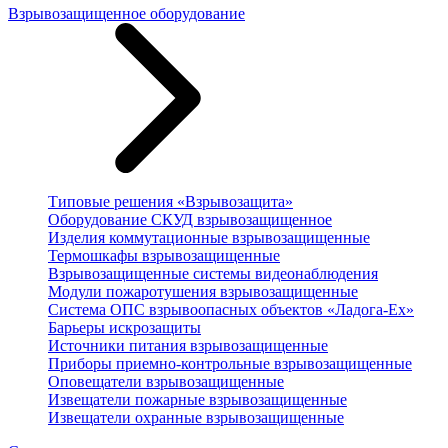
Взрывозащищенное оборудование
Типовые решения «Взрывозащита»
Оборудование СКУД взрывозащищенное
Изделия коммутационные взрывозащищенные
Термошкафы взрывозащищенные
Взрывозащищенные системы видеонаблюдения
Модули пожаротушения взрывозащищенные
Система ОПС взрывоопасных объектов «Ладога-Ex»
Барьеры искрозащиты
Источники питания взрывозащищенные
Приборы приемно-контрольные взрывозащищенные
Оповещатели взрывозащищенные
Извещатели пожарные взрывозащищенные
Извещатели охранные взрывозащищенные