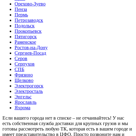
Орехово-Зуево
Пенза
Пермь
Петрозаводск
Подольск
Прокопьевск
Пятигорск
Раменское
Ростов-на-Дону
Сергиев-Посад
Серов
Серпухов
СПБ
Фрязино
Щелково
Электрогорск
Электросталь
Энгельс
Ярославль
Яхрома
Если вашего города нет в списке – не отчаивайтесь! У нас
есть собственная служба доставки для крупных грузов и мы
готовы рассмотреть любую ТК, которая есть в вашем городе и
имеет представительство в ЦФО. Просто позвоните нам и