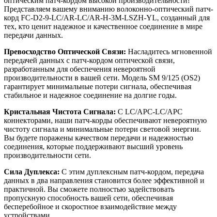
оптическим патч-кордом высокой производительности!
Представляем вашему вниманию волоконно-оптический патч-
корд FC-D2-9-LC/AR-LC/AR-H-3M-LSZH-YL, созданный для
тех, кто ценит надежное и качественное соединение в мире
передачи данных.
Превосходство Оптической Связи:
Насладитесь мгновенной
передачей данных с патч-кордом оптической связи,
разработанным для обеспечения невероятной
производительности в вашей сети. Модель SM 9/125 (OS2)
гарантирует минимальные потери сигнала, обеспечивая
стабильное и надежное соединение на долгие годы.
Кристальная Чистота Сигнала:
С LC/APC-LC/APC
коннекторами, наши патч-корды обеспечивают невероятную
чистоту сигнала и минимальные потери световой энергии.
Вы будете поражены качеством передачи и надежностью
соединения, которые поддерживают высший уровень
производительности сети.
Сила Дуплекса:
С этим дуплексным патч-кордом, передача
данных в два направления становится более эффективной и
практичной. Вы сможете полностью задействовать
пропускную способность вашей сети, обеспечивая
бесперебойное и скоростное взаимодействие между
устройствами.