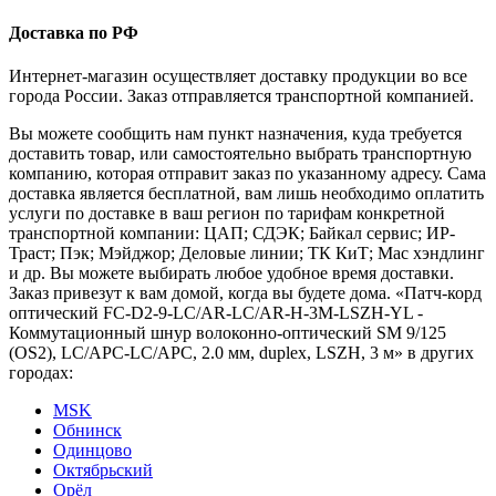
Доставка по РФ
Интернет-магазин осуществляет доставку продукции во все
города России. Заказ отправляется транспортной компанией.
Вы можете сообщить нам пункт назначения, куда требуется
доставить товар, или самостоятельно выбрать транспортную
компанию, которая отправит заказ по указанному адресу. Сама
доставка является бесплатной, вам лишь необходимо оплатить
услуги по доставке в ваш регион по тарифам конкретной
транспортной компании: ЦАП; СДЭК; Байкал сервис; ИР-
Траст; Пэк; Мэйджор; Деловые линии; ТК КиТ; Мас хэндлинг
и др. Вы можете выбирать любое удобное время доставки.
Заказ привезут к вам домой, когда вы будете дома. «Патч-корд
оптический FC-D2-9-LC/AR-LC/AR-H-3M-LSZH-YL -
Коммутационный шнур волоконно-оптический SM 9/125
(OS2), LC/APC-LC/APC, 2.0 мм, duplex, LSZH, 3 м» в других
городах:
MSK
Обнинск
Одинцово
Октябрьский
Орёл