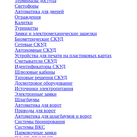
Терминалы доступа
Светофоры
Автоматика для дверей
Ограждения
Калитки
Турникеты
Замки и электромеханические защелки
Биометрические СКУД
Сетевые СКУД
Автономные СКУД
Устройства для печати на пластиковых картах
Считыватели СКУД
Идентификаторы СКУД
Шлюзовые кабины
Типовые решения СКУД
Досмотровое оборудование
Источники электропитания
Электронные замки
Шлагбаумы
Автоматика для ворот
Приводы для ворот
Автоматика для шлагбаумов и ворот
Системы бронирования
Системы ВКС
Парковочные замки