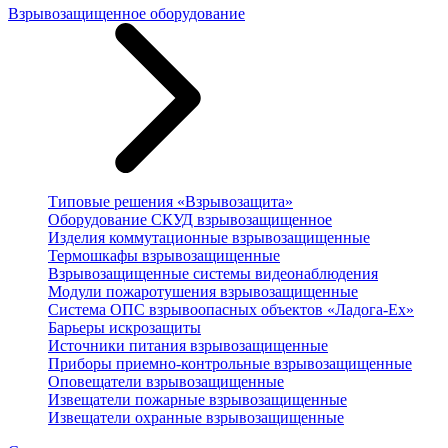
Взрывозащищенное оборудование
Типовые решения «Взрывозащита»
Оборудование СКУД взрывозащищенное
Изделия коммутационные взрывозащищенные
Термошкафы взрывозащищенные
Взрывозащищенные системы видеонаблюдения
Модули пожаротушения взрывозащищенные
Система ОПС взрывоопасных объектов «Ладога-Ex»
Барьеры искрозащиты
Источники питания взрывозащищенные
Приборы приемно-контрольные взрывозащищенные
Оповещатели взрывозащищенные
Извещатели пожарные взрывозащищенные
Извещатели охранные взрывозащищенные