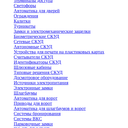
Терминалы доступа
Светофоры
Автоматика для дверей
Ограждения
Калитки
Турникеты
Замки и электромеханические защелки
Биометрические СКУД
Сетевые СКУД
Автономные СКУД
Устройства для печати на пластиковых картах
Считыватели СКУД
Идентификаторы СКУД
Шлюзовые кабины
Типовые решения СКУД
Досмотровое оборудование
Источники электропитания
Электронные замки
Шлагбаумы
Автоматика для ворот
Приводы для ворот
Автоматика для шлагбаумов и ворот
Системы бронирования
Системы ВКС
Парковочные замки