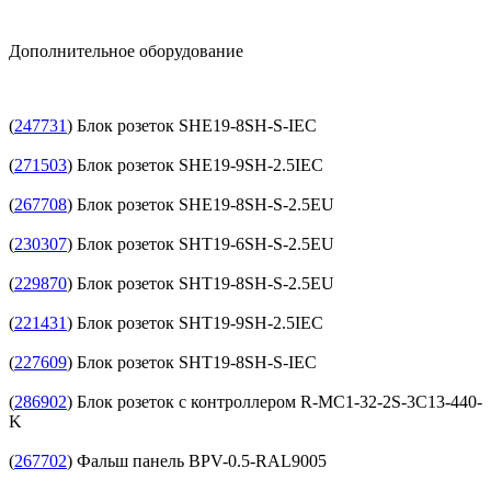
Дополнительное оборудование
(
247731
) Блок розеток SHE19-8SH-S-IEC
(
271503
) Блок розеток SHE19-9SH-2.5IEC
(
267708
) Блок розеток SHE19-8SH-S-2.5EU
(
230307
) Блок розеток SHT19-6SH-S-2.5EU
(
229870
) Блок розеток SHT19-8SH-S-2.5EU
(
221431
) Блок розеток SHT19-9SH-2.5IEC
(
227609
) Блок розеток SHT19-8SH-S-IEC
(
286902
) Блок розеток с контроллером R-MC1-32-2S-3C13-440-
K
(
267702
) Фальш панель BPV-0.5-RAL9005