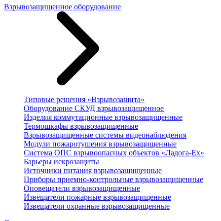
Взрывозащищенное оборудование
Типовые решения «Взрывозащита»
Оборудование СКУД взрывозащищенное
Изделия коммутационные взрывозащищенные
Термошкафы взрывозащищенные
Взрывозащищенные системы видеонаблюдения
Модули пожаротушения взрывозащищенные
Система ОПС взрывоопасных объектов «Ладога-Ex»
Барьеры искрозащиты
Источники питания взрывозащищенные
Приборы приемно-контрольные взрывозащищенные
Оповещатели взрывозащищенные
Извещатели пожарные взрывозащищенные
Извещатели охранные взрывозащищенные