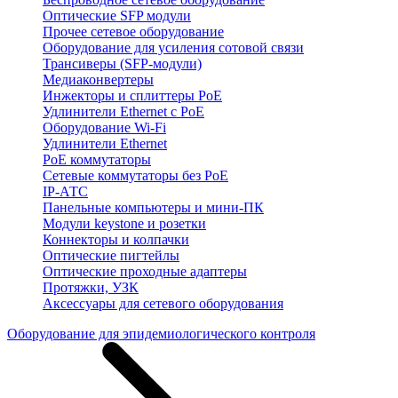
Оптические SFP модули
Прочее сетевое оборудование
Оборудование для усиления сотовой связи
Трансиверы (SFP-модули)
Медиаконвертеры
Инжекторы и сплиттеры PoE
Удлинители Ethernet с PoE
Оборудование Wi-Fi
Удлинители Ethernet
PoE коммутаторы
Сетевые коммутаторы без PoE
IP-АТС
Панельные компьютеры и мини-ПК
Модули keystone и розетки
Коннекторы и колпачки
Оптические пигтейлы
Оптические проходные адаптеры
Протяжки, УЗК
Аксессуары для сетевого оборудования
Оборудование для эпидемиологического контроля