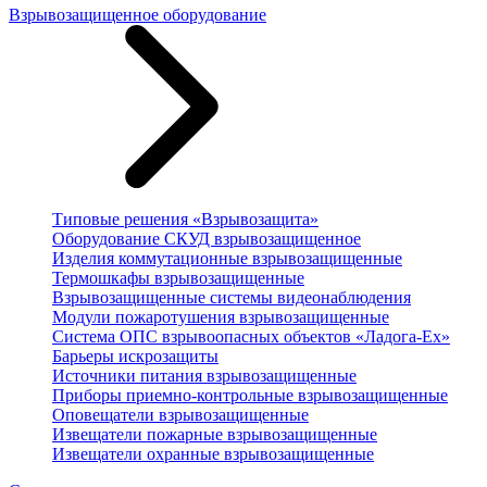
Взрывозащищенное оборудование
Типовые решения «Взрывозащита»
Оборудование СКУД взрывозащищенное
Изделия коммутационные взрывозащищенные
Термошкафы взрывозащищенные
Взрывозащищенные системы видеонаблюдения
Модули пожаротушения взрывозащищенные
Система ОПС взрывоопасных объектов «Ладога-Ex»
Барьеры искрозащиты
Источники питания взрывозащищенные
Приборы приемно-контрольные взрывозащищенные
Оповещатели взрывозащищенные
Извещатели пожарные взрывозащищенные
Извещатели охранные взрывозащищенные