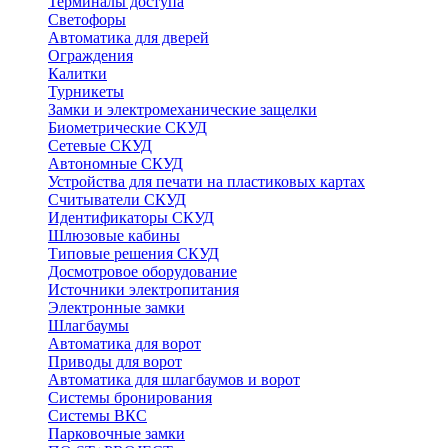
Терминалы доступа
Светофоры
Автоматика для дверей
Ограждения
Калитки
Турникеты
Замки и электромеханические защелки
Биометрические СКУД
Сетевые СКУД
Автономные СКУД
Устройства для печати на пластиковых картах
Считыватели СКУД
Идентификаторы СКУД
Шлюзовые кабины
Типовые решения СКУД
Досмотровое оборудование
Источники электропитания
Электронные замки
Шлагбаумы
Автоматика для ворот
Приводы для ворот
Автоматика для шлагбаумов и ворот
Системы бронирования
Системы ВКС
Парковочные замки