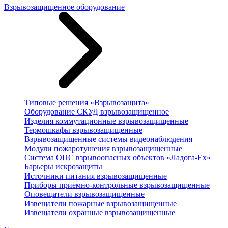
Взрывозащищенное оборудование
Типовые решения «Взрывозащита»
Оборудование СКУД взрывозащищенное
Изделия коммутационные взрывозащищенные
Термошкафы взрывозащищенные
Взрывозащищенные системы видеонаблюдения
Модули пожаротушения взрывозащищенные
Система ОПС взрывоопасных объектов «Ладога-Ex»
Барьеры искрозащиты
Источники питания взрывозащищенные
Приборы приемно-контрольные взрывозащищенные
Оповещатели взрывозащищенные
Извещатели пожарные взрывозащищенные
Извещатели охранные взрывозащищенные