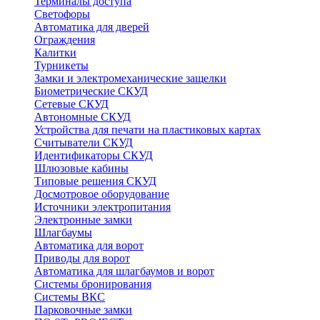
Терминалы доступа
Светофоры
Автоматика для дверей
Ограждения
Калитки
Турникеты
Замки и электромеханические защелки
Биометрические СКУД
Сетевые СКУД
Автономные СКУД
Устройства для печати на пластиковых картах
Считыватели СКУД
Идентификаторы СКУД
Шлюзовые кабины
Типовые решения СКУД
Досмотровое оборудование
Источники электропитания
Электронные замки
Шлагбаумы
Автоматика для ворот
Приводы для ворот
Автоматика для шлагбаумов и ворот
Системы бронирования
Системы ВКС
Парковочные замки